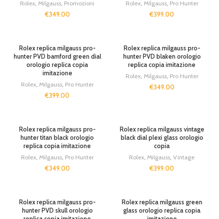
Rolex
,
Milgauss
,
Promozioni
Rolex
,
Milgauss
,
Pro Hunter
€
349.00
€
399.00
Rolex replica milgauss pro-
Rolex replica milgauss pro-
hunter PVD bamford green dial
hunter PVD blaken orologio
orologio replica copia
replica copia imitazione
imitazione
Rolex
,
Milgauss
,
Pro Hunter
Rolex
,
Milgauss
,
Pro Hunter
€
349.00
€
399.00
Rolex replica milgauss pro-
Rolex replica milgauss vintage
hunter titan black orologio
black dial plexi glass orologio
replica copia imitazione
copia
Rolex
,
Milgauss
,
Pro Hunter
Rolex
,
Milgauss
,
Vintage
€
349.00
€
399.00
SOLD OUT
SOLD OUT
Rolex replica milgauss pro-
Rolex replica milgauss green
hunter PVD skull orologio
glass orologio replica copia
replica copia imitazione
imitazione