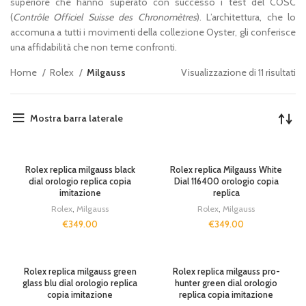
superiore che hanno superato con successo i test del COSC
(
Contrôle Officiel Suisse des Chronomètres
). L’architettura, che lo
accomuna a tutti i movimenti della collezione Oyster, gli conferisce
una affidabilità che non teme confronti.
Home
Rolex
Milgauss
Visualizzazione di 11 risultati
Mostra barra laterale
Rolex replica milgauss black
Rolex replica Milgauss White
dial orologio replica copia
Dial 116400 orologio copia
imitazione
replica
Rolex
,
Milgauss
Rolex
,
Milgauss
€
349.00
€
349.00
Rolex replica milgauss green
Rolex replica milgauss pro-
glass blu dial orologio replica
hunter green dial orologio
copia imitazione
replica copia imitazione