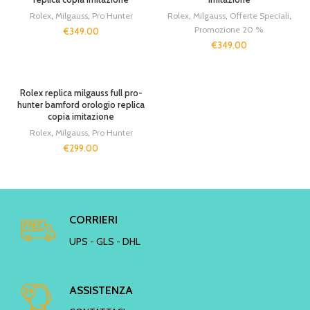
Rolex
,
Milgauss
,
Pro Hunter
Rolex
,
Milgauss
,
Offerte Speciali
,
Promozione 20 %
€
349.00
€
349.00
SOLD OUT
Rolex replica milgauss full pro-
hunter bamford orologio replica
copia imitazione
Rolex
,
Milgauss
,
Pro Hunter
€
299.00
CORRIERI
UPS - GLS - DHL
ASSISTENZA