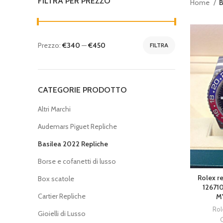
FILTRA PER PREZZO
Home
B
Prezzo:
€340
—
€450
FILTRA
CATEGORIE PRODOTTO
Altri Marchi
Audemars Piguet Repliche
Basilea 2022 Repliche
Borse e cofanetti di lusso
Rolex r
Box scatole
12671
Cartier Repliche
M
Rol
Gioielli di Lusso