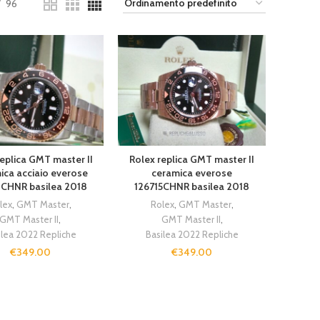
96
eplica GMT master II
Rolex replica GMT master II
ica acciaio everose
ceramica everose
1CHNR basilea 2018
126715CHNR basilea 2018
lex
,
GMT Master
,
Rolex
,
GMT Master
,
GMT Master II
,
GMT Master II
,
ilea 2022 Repliche
Basilea 2022 Repliche
€
349.00
€
349.00