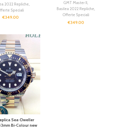
GMT Master II
,
lea 2022 Repliche
,
Basilea 2022 Repliche
,
fferte Speciali
Offerte Speciali
€
349.00
€
349.00
replica Sea-Dweller
43mm Bi-Colour new