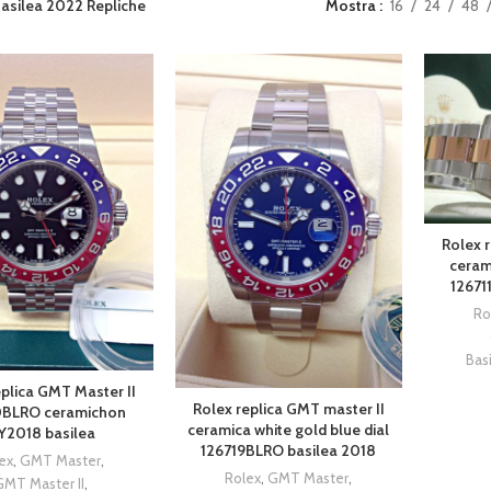
asilea 2022 Repliche
Mostra
16
24
48
Rolex r
ceram
12671
Ro
Bas
eplica GMT Master II
Rolex replica GMT master II
0BLRO ceramichon
ceramica white gold blue dial
Y2018 basilea
126719BLRO basilea 2018
ex
,
GMT Master
,
Rolex
,
GMT Master
,
GMT Master II
,