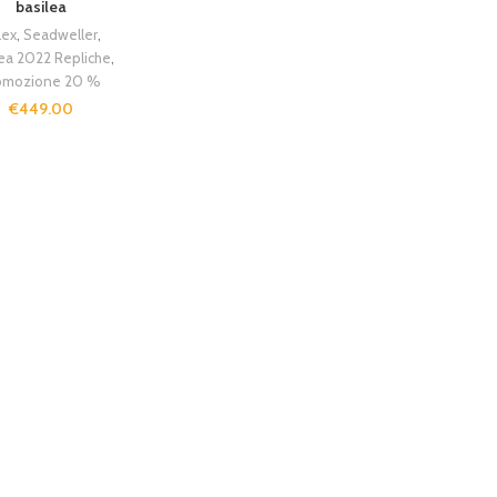
basilea
lex
,
Seadweller
,
lea 2022 Repliche
,
omozione 20 %
€
449.00