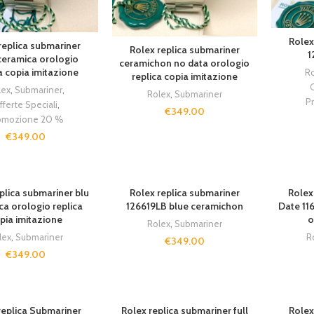
Rolex
replica submariner
Rolex replica submariner
1
ceramica orologio
ceramichon no data orologio
a copia imitazione
R
replica copia imitazione
O
lex
,
Submariner
,
Rolex
,
Submariner
P
fferte Speciali
,
€
349.00
omozione 20 %
€
349.00
plica submariner blu
Rolex replica submariner
Rolex
ca orologio replica
126619LB blue ceramichon
Date 11
pia imitazione
o
Rolex
,
Submariner
lex
,
Submariner
R
€
349.00
€
349.00
replica Submariner
Rolex replica submariner full
Rolex