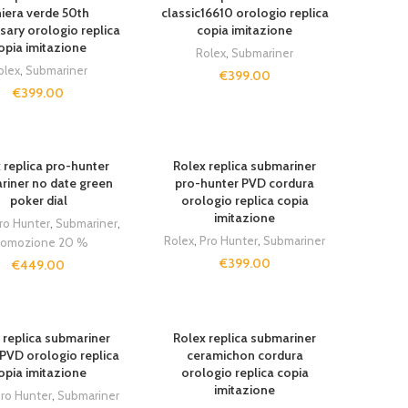
iera verde 50th
classic16610 orologio replica
sary orologio replica
copia imitazione
opia imitazione
Rolex
,
Submariner
olex
,
Submariner
€
399.00
€
399.00
 replica pro-hunter
Rolex replica submariner
riner no date green
pro-hunter PVD cordura
poker dial
orologio replica copia
imitazione
ro Hunter
,
Submariner
,
Rolex
,
Pro Hunter
,
Submariner
romozione 20 %
€
399.00
€
449.00
 replica submariner
Rolex replica submariner
PVD orologio replica
ceramichon cordura
opia imitazione
orologio replica copia
imitazione
ro Hunter
,
Submariner