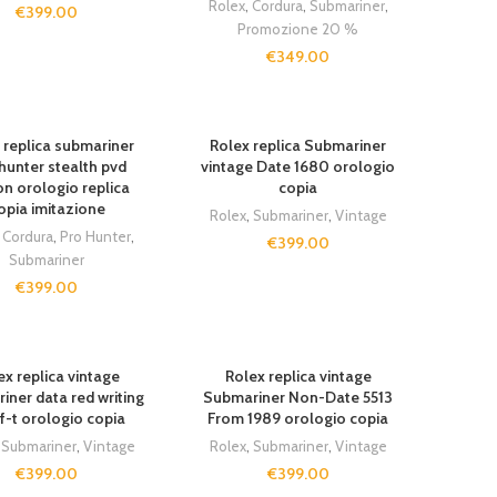
Rolex
,
Cordura
,
Submariner
,
€
399.00
Promozione 20 %
€
349.00
 replica submariner
Rolex replica Submariner
hunter stealth pvd
vintage Date 1680 orologio
on orologio replica
copia
opia imitazione
Rolex
,
Submariner
,
Vintage
,
Cordura
,
Pro Hunter
,
€
399.00
Submariner
€
399.00
ex replica vintage
Rolex replica vintage
ner data red writing
Submariner Non-Date 5513
f-t orologio copia
From 1989 orologio copia
,
Submariner
,
Vintage
Rolex
,
Submariner
,
Vintage
€
399.00
€
399.00