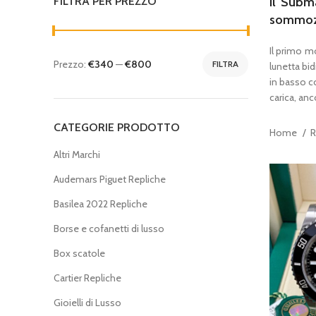
FILTRA PER PREZZO
Il Subma
sommozza
Il primo m
Prezzo:
€340
—
€800
FILTRA
lunetta bid
in basso c
carica, an
CATEGORIE PRODOTTO
Home
R
Altri Marchi
Audemars Piguet Repliche
Basilea 2022 Repliche
Borse e cofanetti di lusso
Box scatole
Cartier Repliche
Gioielli di Lusso