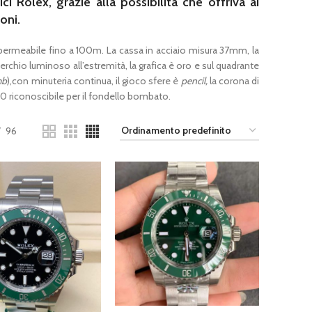
 Rolex, grazie alla possibilità che offriva ai
oni.
impermeabile fino a 100m. La cassa in acciaio misura 37mm, la
cerchio luminoso all’estremità, la grafica è oro e sul quadrante
mb
),con minuteria continua, il gioco sfere è
pencil,
la corona di
0 riconoscibile per il fondello bombato.
96