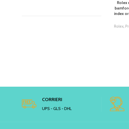
Rolex 
bamford
index or
Rolex
,
P
CORRIERI
UPS - GLS - DHL