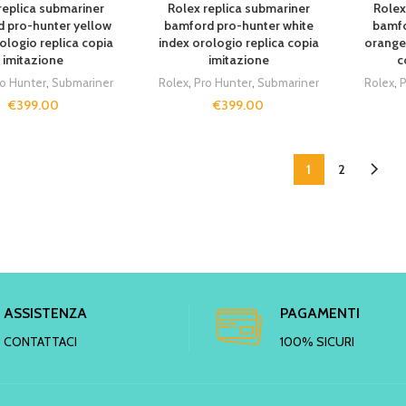
replica submariner
Rolex replica submariner
Rolex
 pro-hunter yellow
bamford pro-hunter white
bamfo
ologio replica copia
index orologio replica copia
orange 
imitazione
imitazione
c
ro Hunter
,
Submariner
Rolex
,
Pro Hunter
,
Submariner
Rolex
,
P
€
399.00
€
399.00
1
2
ASSISTENZA
PAGAMENTI
CONTATTACI
100% SICURI