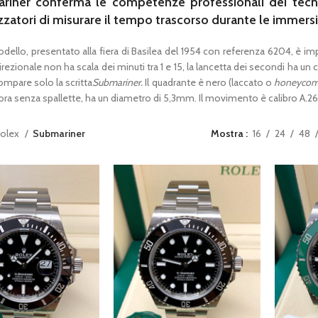
riner conferma le competenze professionali dei tecnici
tori di misurare il tempo trascorso durante le immersi
odello, presentato alla fiera di Basilea del 1954 con referenza 6204, è 
irezionale non ha scala dei minuti tra 1 e 15, la lancetta dei secondi ha un 
ompare solo la scritta
Submariner.
Il quadrante è nero (laccato o
honeyco
cora senza spallette, ha un diametro di 5,3mm. Il movimento è calibro A.26
olex
Submariner
Mostra
16
24
48