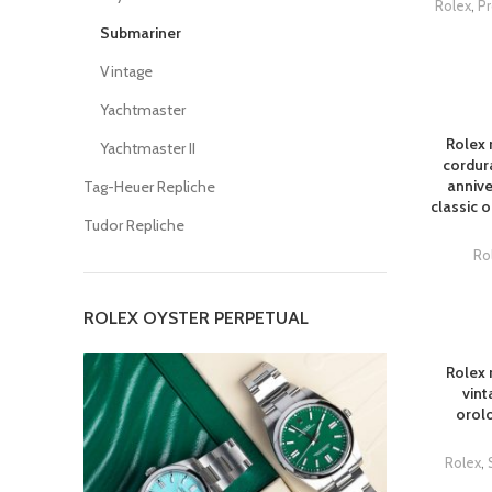
Rolex
,
P
Submariner
Vintage
Yachtmaster
Rolex 
Yachtmaster II
cordur
annive
Tag-Heuer Repliche
classic o
Tudor Repliche
Ro
ROLEX OYSTER PERPETUAL
Rolex 
vint
orolo
Rolex
,