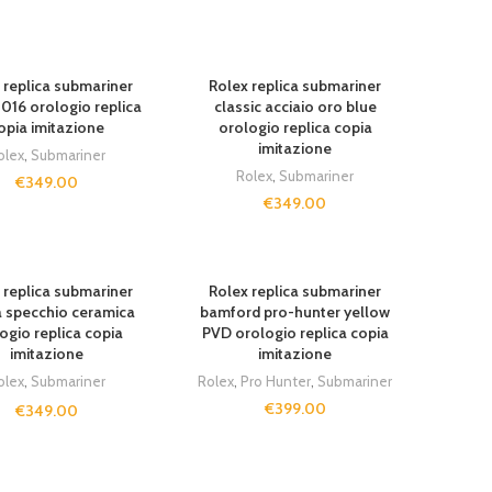
UT
SOLD OUT
 replica submariner
Rolex replica submariner
2016 orologio replica
classic acciaio oro blue
opia imitazione
orologio replica copia
imitazione
olex
,
Submariner
Rolex
,
Submariner
€
349.00
€
349.00
UT
SOLD OUT
 replica submariner
Rolex replica submariner
a specchio ceramica
bamford pro-hunter yellow
ogio replica copia
PVD orologio replica copia
imitazione
imitazione
olex
,
Submariner
Rolex
,
Pro Hunter
,
Submariner
€
399.00
€
349.00
UT
SOLD OUT