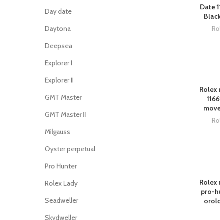
Date 1
Day date
Black
Daytona
Ro
Deepsea
Explorer I
Explorer II
Rolex 
GMT Master
1166
move
GMT Master II
Ro
Milgauss
Oyster perpetual
Pro Hunter
Rolex 
Rolex Lady
pro-h
Seadweller
orolo
Skydweller