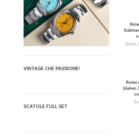
Role
Submar
o
Rolex
,
VINTAGE CHE PASSIONE!
SOLD OU
Rolex 
blaken 
co
Ro
SCATOLE FULL SET
SOLD OU