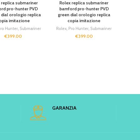
 replica submariner
Rolex replica submariner
rd pro-hunter PVD
bamford pro-hunter PVD
dial orologio replica
green dial orologio replica
opia imitazione
copia imitazione
ro Hunter
,
Submariner
Rolex
,
Pro Hunter
,
Submariner
€
399.00
€
399.00
GARANZIA