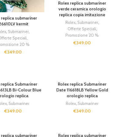
Rolex replica submariner
verde ceramica orologio
replica copia imitazione
 replica submariner
Rolex
,
Submariner
,
26610LV kermit
Offerte Speciali
,
olex
,
Submariner
,
Promozione 20 %
fferte Speciali
,
€
349.00
romozione 20 %
€
349.00
 replica Submariner
Rolex replica Submariner
6613LB Bi-Colour Blue
Date 116618LB Yellow Gold
rologio replica
orologio replica
olex
,
Submariner
Rolex
,
Submariner
€
349.00
€
349.00
 replica submariner
Rolex replica submariner