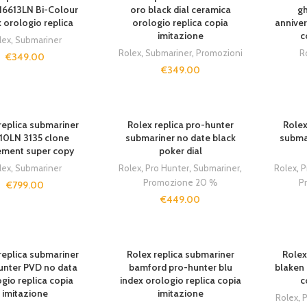
16613LN Bi-Colour
oro black dial ceramica
gh
 orologio replica
orologio replica copia
anniver
imitazione
c
lex
,
Submariner
Rolex
,
Submariner
,
Promozioni
R
€
349.00
€
349.00
replica submariner
Rolex replica pro-hunter
Rolex
10LN 3135 clone
submariner no date black
subma
ment super copy
poker dial
lex
,
Submariner
Rolex
,
Pro Hunter
,
Submariner
,
Rolex
,
P
Promozione 20 %
P
€
799.00
€
449.00
replica submariner
Rolex replica submariner
Rolex
unter PVD no data
bamford pro-hunter blu
blaken 
gio replica copia
index orologio replica copia
c
imitazione
imitazione
Rolex
,
P