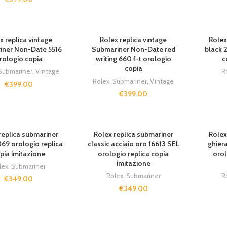
SOLD O
x replica vintage
Rolex replica vintage
Rolex
iner Non-Date 5516
Submariner Non-Date red
black 
rologio copia
writing 660 f-t orologio
c
copia
Submariner
,
Vintage
R
Rolex
,
Submariner
,
Vintage
€
399.00
€
399.00
T
SOLD OUT
SOLD O
replica submariner
Rolex replica submariner
Rolex
369 orologio replica
classic acciaio oro 16613 SEL
ghier
pia imitazione
orologio replica copia
orol
imitazione
lex
,
Submariner
Rolex
,
Submariner
R
€
349.00
€
349.00
T
SOLD OUT
SOLD O