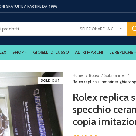
ONI GRATUITE A PARTIRE DA 499€
SELEZIONARE LA CATEGORIA
LEX
SHOP
GIOIELLI DI LUSSO
ALTRI MARCHI
LE REPLICHE
Home
Rolex
Submariner
SOLD OUT
Rolex replica submariner ghiera s
Rolex replica 
specchio ceram
copia imitazi