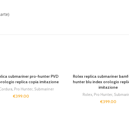
arte)
plica submariner pro-hunter PVD
Rolex replica submariner bamf
rologio replica copia imitazione
hunter blu index orologio repli
imitazione
Cordura
,
Pro Hunter
,
Submariner
Rolex
,
Pro Hunter
,
Submari
€
399.00
€
399.00