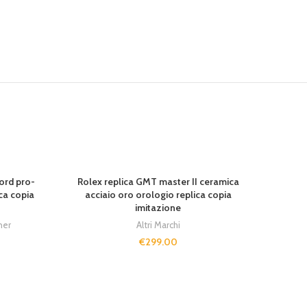
ord pro-
Rolex replica GMT master II ceramica
Rolex
ca copia
acciaio oro orologio replica copia
oro
imitazione
ner
Altri Marchi
€
299.00