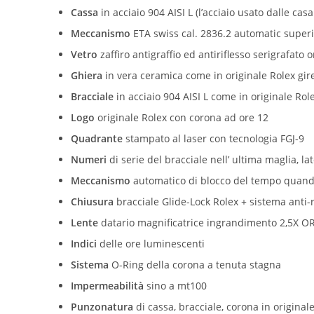
Cassa
in acciaio 904 AISI L (l’acciaio usato dalle casa
Meccanismo
ETA swiss cal. 2836.2 automatic super
Vetro
zaffiro antigraffio ed antiriflesso serigrafato o
Ghiera
in vera ceramica come in originale Rolex gir
Bracciale
in acciaio 904 AISI L come in originale Rol
Logo
originale Rolex con corona ad ore 12
Quadrante
stampato al laser con tecnologia FGJ-9
Numeri
di serie del bracciale nell’ ultima maglia, la
Meccanismo
automatico di blocco del tempo quando l
Chiusura
bracciale Glide-Lock Rolex + sistema anti-
Lente
datario magnificatrice ingrandimento 2,5X OR
Indici
delle ore luminescenti
Sistema
O-Ring della corona a tenuta stagna
Impermeabilità
sino a mt100
Punzonatura
di cassa, bracciale, corona in original