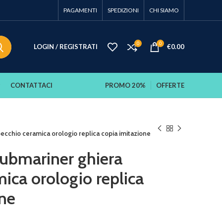
PAGAMENTI
SPEDIZIONI
CHI SIAMO
0
0
LOGIN / REGISTRATI
€
0.00
CONTATTACI
PROMO 20%
OFFERTE
pecchio ceramica orologio replica copia imitazione
submariner ghiera
ica orologio replica
one