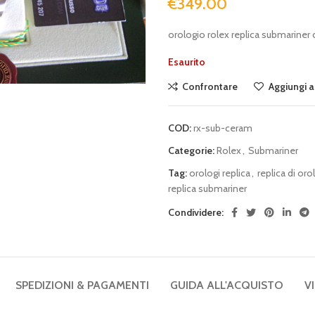
€
349.00
orologio rolex replica submariner
Esaurito
Confrontare
Aggiungi al
COD:
rx-sub-ceram
Categorie:
Rolex
,
Submariner
Tag:
orologi replica
,
replica di oro
replica submariner
Condividere:
SPEDIZIONI & PAGAMENTI
GUIDA ALL'ACQUISTO
V