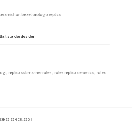
 ceramichon bezel orologio replica
la lista dei desideri
logi
,
replica submariner rolex
,
rolex replica ceramica
,
rolex
IDEO OROLOGI