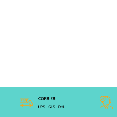
CORRIERI
UPS - GLS - DHL