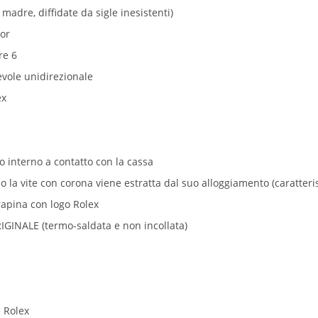
 madre, diffidate da sigle inesistenti)
ior
re 6
evole unidirezionale
ex
to interno a contatto con la cassa
a vite con corona viene estratta dal suo alloggiamento (caratterist
rapina con logo Rolex
IGINALE (termo-saldata e non incollata)
e Rolex