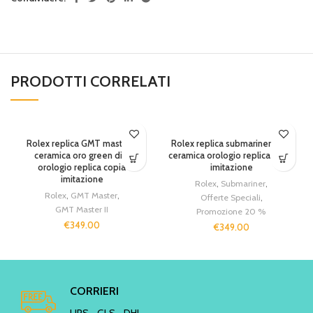
PRODOTTI CORRELATI
Rolex replica GMT master II
Rolex replica submariner nero
ceramica oro green dial
ceramica orologio replica copia
orologio replica copia
imitazione
imitazione
Rolex
,
Submariner
,
Rolex
,
GMT Master
,
Offerte Speciali
,
GMT Master II
Promozione 20 %
€
349.00
€
349.00
CORRIERI
UPS - GLS - DHL