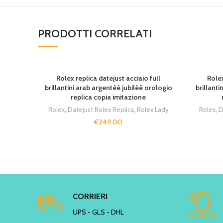
PRODOTTI CORRELATI
Rolex replica datejust acciaio full
Rolex
brillantini arab argentèè jubilèè orologio
brillanti
replica copia imitazione
Rolex
,
Datejust Rolex Replica
,
Rolex Lady
Rolex
,
D
€
249.00
CORRIERI
UPS - GLS - DHL