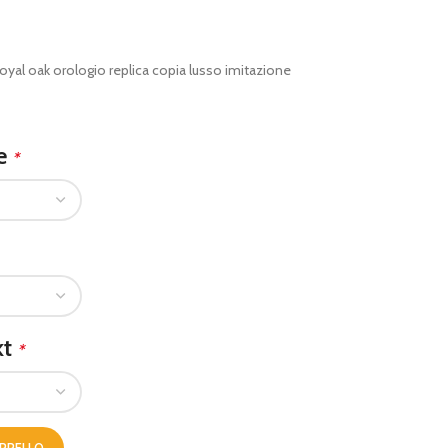
oyal oak orologio replica copia lusso imitazione
le
*
kt
*
ARRELLO