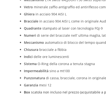
Vetro
minerale zaffio antigraffio ed antiriflesso co
Ghiera
in acciaio 904 AISI L
Bracciale
in
acciaio 904 AISI L come in originale Au
Quadrante
stampato al laser con tecnologia FGJ-9
Numeri
di serie del bracciale nell’ ultima maglia, la
Meccanismo
automatico di blocco del tempo quando 
Chiusura
bracciale a fibbia
Indici
delle ore luminescenti
Sistema
O-Ring della corona a tenuta stagna
Impermeabilità
sino a mt100
Punzonatura
di cassa, bracciale, corona in origina
Garanzia
mesi 12
Box
scatola non incluso nel prezzo (acquistabile a p