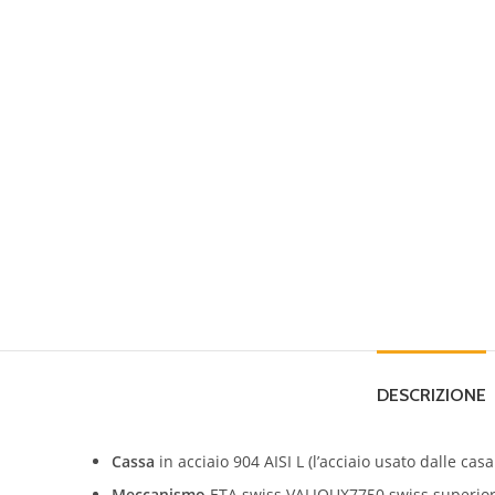
DESCRIZIONE
Cassa
in acciaio 904 AISI L (l’acciaio usato dalle casa
Meccanismo
ETA swiss VALJOUX7750 swiss superio