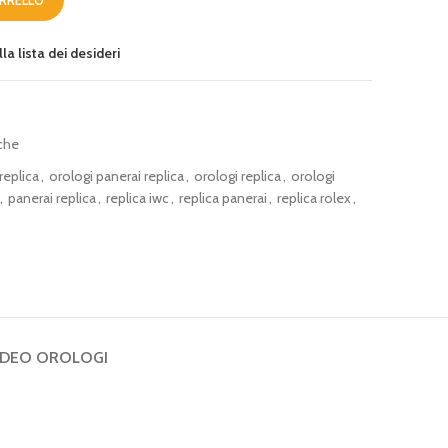
la lista dei desideri
che
replica
,
orologi panerai replica
,
orologi replica
,
orologi
,
panerai replica
,
replica iwc
,
replica panerai
,
replica rolex
,
IDEO OROLOGI