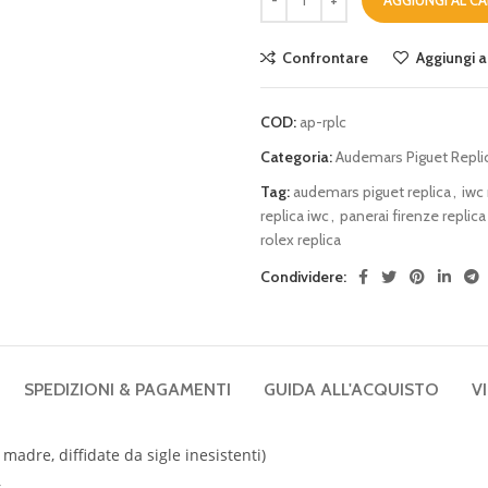
Confrontare
Aggiungi al
COD:
ap-rplc
Categoria:
Audemars Piguet Repli
Tag:
audemars piguet replica
,
iwc 
replica iwc
,
panerai firenze replica
rolex replica
Condividere:
SPEDIZIONI & PAGAMENTI
GUIDA ALL'ACQUISTO
V
 madre, diffidate da sigle inesistenti)
r