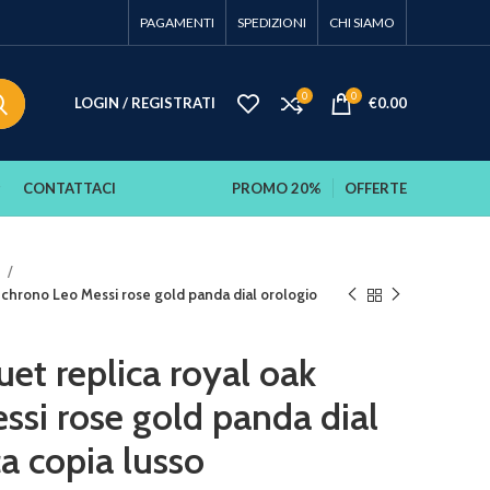
PAGAMENTI
SPEDIZIONI
CHI SIAMO
0
0
LOGIN / REGISTRATI
€
0.00
CONTATTACI
PROMO 20%
OFFERTE
e
 chrono Leo Messi rose gold panda dial orologio
et replica royal oak
ssi rose gold panda dial
ca copia lusso