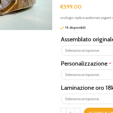
€
599.00
orologio replica audemars piguet r
14 disponibili
Assemblato origina
Personalizzazione
*
Laminazione oro 18
AGGIUNGI AL C