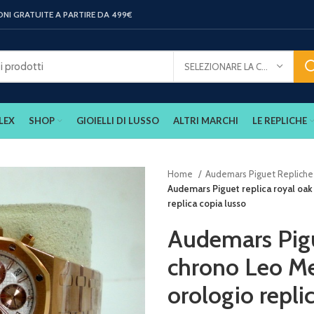
ONI GRATUITE A PARTIRE DA 499€
SELEZIONARE LA CATEGORIA
LEX
SHOP
GIOIELLI DI LUSSO
ALTRI MARCHI
LE REPLICHE
Home
Audemars Piguet Replich
Audemars Piguet replica royal oak
replica copia lusso
Audemars Pigu
chrono Leo Me
orologio repli