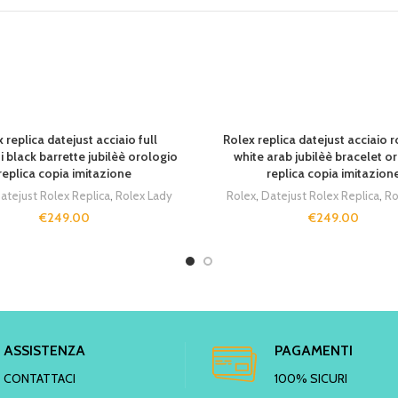
 replica datejust acciaio full
Rolex replica datejust acciaio 
ni black barrette jubilèè orologio
white arab jubilèè bracelet o
replica copia imitazione
replica copia imitazion
atejust Rolex Replica
,
Rolex Lady
Rolex
,
Datejust Rolex Replica
,
Ro
€
249.00
€
249.00
ASSISTENZA
PAGAMENTI
CONTATTACI
100% SICURI