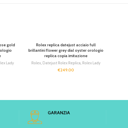
rose gold
Rolex replica datejust acciaio full
Rol
rologio
brillantini flower grey dial oyster orologio
brilla
e
replica copia imitazione
lex Lady
Rolex
,
Datejust Rolex Replica
,
Rolex Lady
Rolex
€
249.00
GARANZIA