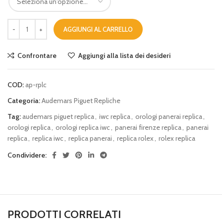
AGGIUNGI AL CARRELLO
Confrontare
Aggiungi alla lista dei desideri
COD:
ap-rplc
Categoria:
Audemars Piguet Repliche
Tag:
audemars piguet replica
,
iwc replica
,
orologi panerai replica
,
orologi replica
,
orologi replica iwc
,
panerai firenze replica
,
panerai
replica
,
replica iwc
,
replica panerai
,
replica rolex
,
rolex replica
Condividere:
PRODOTTI CORRELATI