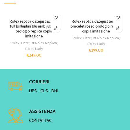
SOLD OUT
Rolex replica datejust acciaio
Rolex replica datejust leather
full brillantini blu arab jubilèè
bracelet rosso orologio replica
orologio replica copia
copia imitazione
imitazione
Rolex
,
Datejust Rolex Replica
,
Rolex
,
Datejust Rolex Replica
,
Rolex Lady
Rolex Lady
€
299.00
€
249.00
CORRIERI
UPS - GLS - DHL
ASSISTENZA
CONTATTACI