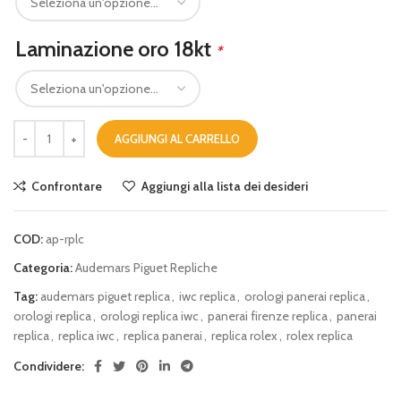
Laminazione oro 18kt
*
AGGIUNGI AL CARRELLO
Confrontare
Aggiungi alla lista dei desideri
COD:
ap-rplc
Categoria:
Audemars Piguet Repliche
Tag:
audemars piguet replica
,
iwc replica
,
orologi panerai replica
,
orologi replica
,
orologi replica iwc
,
panerai firenze replica
,
panerai
replica
,
replica iwc
,
replica panerai
,
replica rolex
,
rolex replica
Condividere: