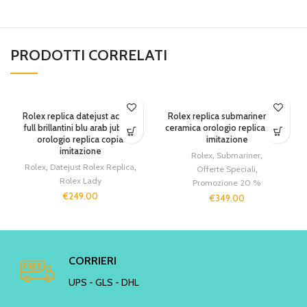
PRODOTTI CORRELATI
Rolex replica datejust acciaio
Rolex replica submariner nero
full brillantini blu arab jubilèè
ceramica orologio replica copia
orologio replica copia
imitazione
imitazione
Rolex
,
Submariner
,
Rolex
,
Datejust Rolex Replica
,
Offerte Speciali
,
Rolex Lady
Promozione 20 %
€
249.00
€
349.00
CORRIERI
UPS - GLS - DHL