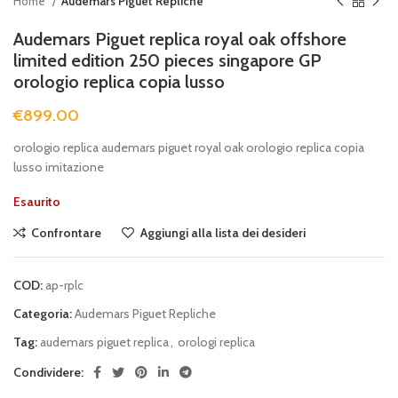
Home
Audemars Piguet Repliche
Audemars Piguet replica royal oak offshore
limited edition 250 pieces singapore GP
orologio replica copia lusso
€
899.00
orologio replica audemars piguet royal oak orologio replica copia
lusso imitazione
Esaurito
Confrontare
Aggiungi alla lista dei desideri
COD:
ap-rplc
Categoria:
Audemars Piguet Repliche
Tag:
audemars piguet replica
,
orologi replica
Condividere: