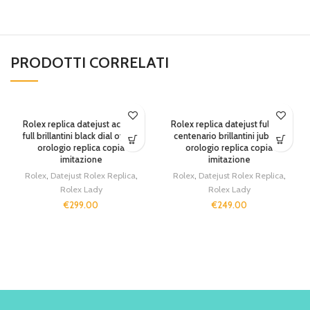
PRODOTTI CORRELATI
Rolex replica datejust acciaio
Rolex replica datejust full oro
full brillantini black dial oyster
centenario brillantini jubilèè
orologio replica copia
orologio replica copia
imitazione
imitazione
Rolex
,
Datejust Rolex Replica
,
Rolex
,
Datejust Rolex Replica
,
Rolex Lady
Rolex Lady
€
299.00
€
249.00