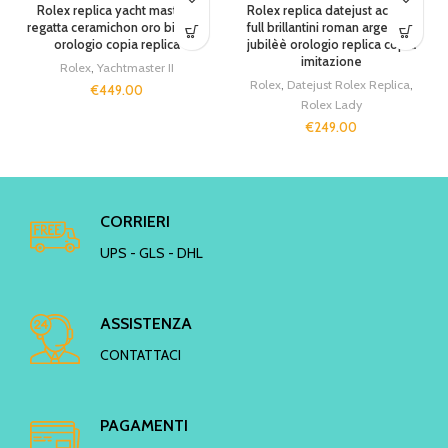
Rolex replica yacht master II
Rolex replica datejust acciaio
regatta ceramichon oro bi-tone
full brillantini roman argentèè
orologio copia replica
jubilèè orologio replica copia
imitazione
Rolex
,
Yachtmaster II
Rolex
,
Datejust Rolex Replica
,
€
449.00
Rolex Lady
€
249.00
CORRIERI
UPS - GLS - DHL
ASSISTENZA
CONTATTACI
PAGAMENTI