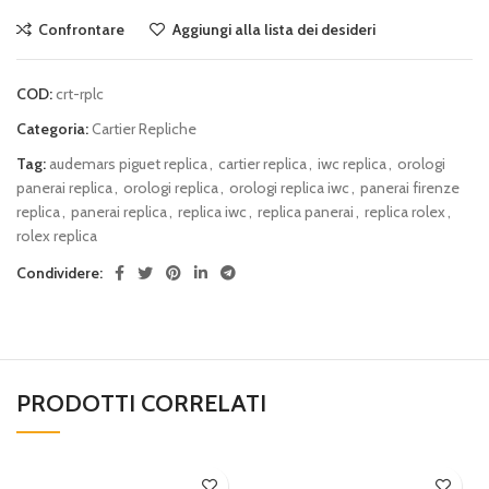
Confrontare
Aggiungi alla lista dei desideri
COD:
crt-rplc
Categoria:
Cartier Repliche
Tag:
audemars piguet replica
,
cartier replica
,
iwc replica
,
orologi
panerai replica
,
orologi replica
,
orologi replica iwc
,
panerai firenze
replica
,
panerai replica
,
replica iwc
,
replica panerai
,
replica rolex
,
rolex replica
Condividere:
PRODOTTI CORRELATI