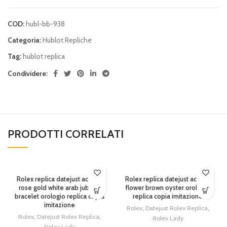
COD:
hubl-bb-938
Categoria:
Hublot Repliche
Tag:
hublot replica
Condividere:
PRODOTTI CORRELATI
SOLD OUT
Rolex replica datejust acciaio
Rolex replica datejust acciaio
rose gold white arab jubilèè
flower brown oyster orologio
bracelet orologio replica copia
replica copia imitazione
imitazione
Rolex
,
Datejust Rolex Replica
,
Rolex
,
Datejust Rolex Replica
,
Rolex Lady
Rolex Lady