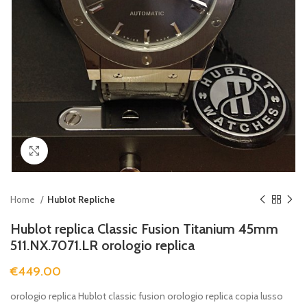
Clicca per ingrandire
Home
Hublot Repliche
Hublot replica Classic Fusion Titanium 45mm
511.NX.7071.LR orologio replica
€
449.00
orologio replica Hublot classic fusion orologio replica copia lusso