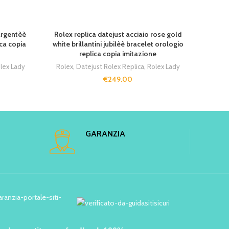
SOLD 
 argentèè
Rolex replica datejust acciaio rose gold
Rolex
ica copia
white brillantini jubilèè bracelet orologio
blu 
replica copia imitazione
Rolex
lex Lady
Rolex
,
Datejust Rolex Replica
,
Rolex Lady
€
249.00
GARANZIA