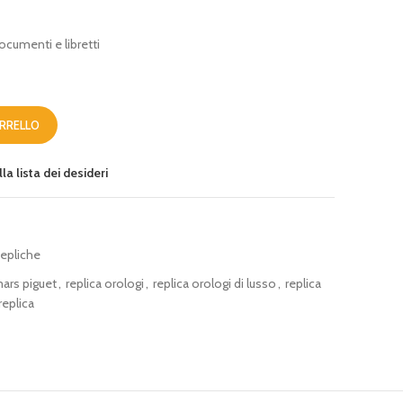
cumenti e libretti
ARRELLO
la lista dei desideri
epliche
ars piguet
,
replica orologi
,
replica orologi di lusso
,
replica
replica