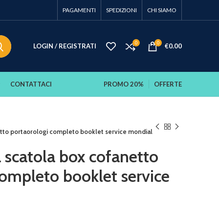
PAGAMENTI
SPEDIZIONI
CHI SIAMO
0
0
LOGIN / REGISTRATI
€
0.00
CONTATTACI
PROMO 20%
OFFERTE
tto portaorologi completo booklet service mondial
 scatola box cofanetto
completo booklet service