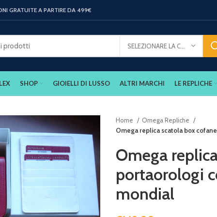
ONI GRATUITE A PARTIRE DA 499€
SELEZIONARE LA CATEGORIA
LEX
SHOP
GIOIELLI DI LUSSO
ALTRI MARCHI
LE REPLICHE
Home
Omega Repliche
Omega replica scatola box cofane
Omega replica
portaorologi 
mondial