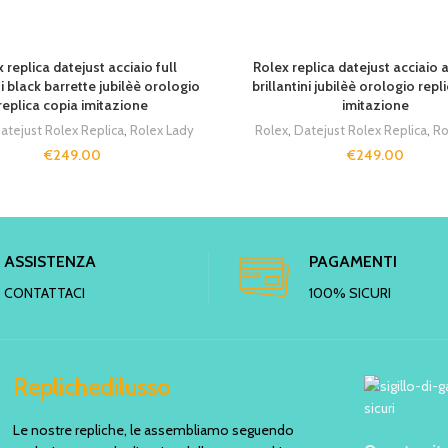
 replica datejust acciaio full
Rolex replica datejust acciaio
ni black barrette jubilèè orologio
brillantini jubilèè orologio repl
replica copia imitazione
imitazione
atejust Rolex Replica
,
Rolex Lady
Rolex
,
Datejust Rolex Replica
,
Ro
€
249.00
€
249.00
ASSISTENZA
PAGAMENTI
CONTATTACI
100% SICURI
Replichedilusso
Le nostre repliche, le assembliamo seguendo