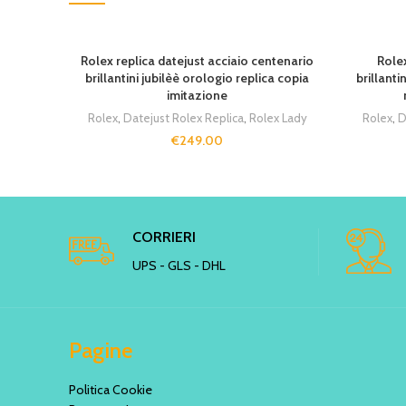
Rolex replica datejust acciaio centenario
Rolex
brillantini jubilèè orologio replica copia
brillanti
imitazione
Rolex
,
Datejust Rolex Replica
,
Rolex Lady
Rolex
,
D
€
249.00
CORRIERI
UPS - GLS - DHL
Pagine
Politica Cookie