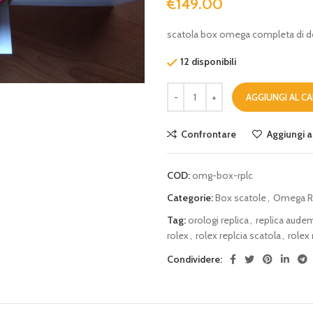
€
149.00
scatola box omega completa di do
12 disponibili
AGGIUNGI AL C
Confrontare
Aggiungi al
COD:
omg-box-rplc
Categorie:
Box scatole
,
Omega R
Tag:
orologi replica
,
replica audem
rolex
,
rolex replcia scatola
,
rolex 
Condividere: