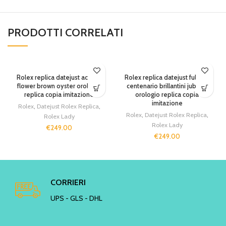
PRODOTTI CORRELATI
SOLD OUT
Rolex replica datejust acciaio
Rolex replica datejust full oro
flower brown oyster orologio
centenario brillantini jubilèè
replica copia imitazione
orologio replica copia
imitazione
Rolex
,
Datejust Rolex Replica
,
Rolex
,
Datejust Rolex Replica
,
Rolex Lady
Rolex Lady
€
249.00
€
249.00
CORRIERI
UPS - GLS - DHL