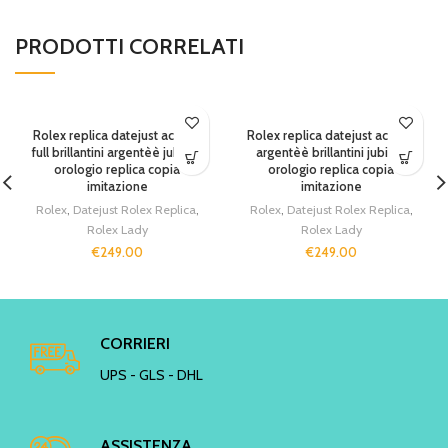
PRODOTTI CORRELATI
Rolex replica datejust acciaio
Rolex replica datejust acciaio
full brillantini argentèè jubilèè
argentèè brillantini jubilèè
orologio replica copia
orologio replica copia
imitazione
imitazione
Rolex
,
Datejust Rolex Replica
,
Rolex
,
Datejust Rolex Replica
,
Rolex Lady
Rolex Lady
€
249.00
€
249.00
CORRIERI
UPS - GLS - DHL
ASSISTENZA