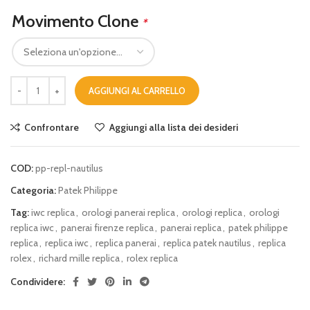
Movimento Clone
*
AGGIUNGI AL CARRELLO
Confrontare
Aggiungi alla lista dei desideri
COD:
pp-repl-nautilus
Categoria:
Patek Philippe
Tag:
iwc replica
,
orologi panerai replica
,
orologi replica
,
orologi
replica iwc
,
panerai firenze replica
,
panerai replica
,
patek philippe
replica
,
replica iwc
,
replica panerai
,
replica patek nautilus
,
replica
rolex
,
richard mille replica
,
rolex replica
Condividere: