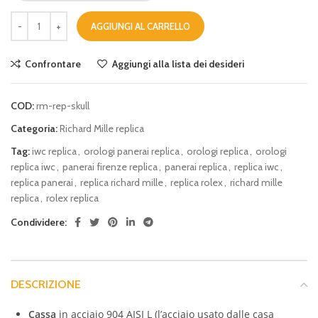
AGGIUNGI AL CARRELLO
Confrontare
Aggiungi alla lista dei desideri
COD:
rm-rep-skull
Categoria:
Richard Mille replica
Tag:
iwc replica
,
orologi panerai replica
,
orologi replica
,
orologi
replica iwc
,
panerai firenze replica
,
panerai replica
,
replica iwc
,
replica panerai
,
replica richard mille
,
replica rolex
,
richard mille
replica
,
rolex replica
Condividere:
DESCRIZIONE
Cassa
in acciaio 904 AISI L (l’acciaio usato dalle casa