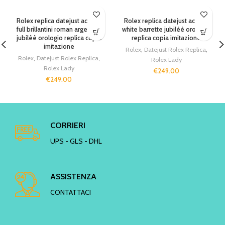
Rolex replica datejust acciaio
Rolex replica datejust acciaio
full brillantini roman argentèè
white barrette jubilèè orologio
jubilèè orologio replica copia
replica copia imitazione
imitazione
Rolex
,
Datejust Rolex Replica
,
Rolex
,
Datejust Rolex Replica
,
Rolex Lady
Rolex Lady
€
249.00
€
249.00
CORRIERI
UPS - GLS - DHL
ASSISTENZA
CONTATTACI