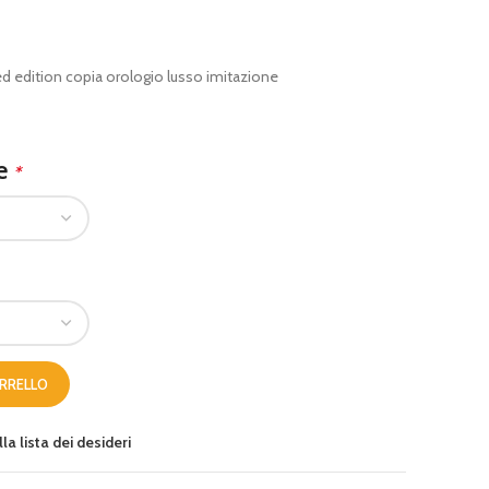
ted edition copia orologio lusso imitazione
le
*
ARRELLO
la lista dei desideri