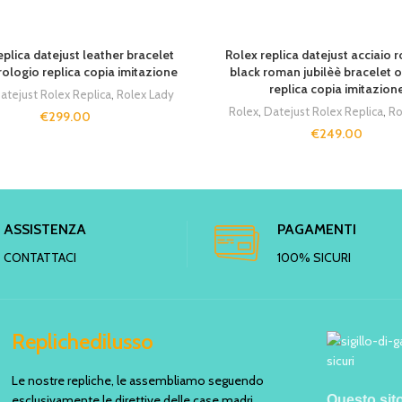
T
eplica datejust leather bracelet
Rolex replica datejust acciaio 
ologio replica copia imitazione
black roman jubilèè bracelet 
replica copia imitazion
atejust Rolex Replica
,
Rolex Lady
Rolex
,
Datejust Rolex Replica
,
Ro
€
299.00
€
249.00
ASSISTENZA
PAGAMENTI
CONTATTACI
100% SICURI
Replichedilusso
Le nostre repliche, le assembliamo seguendo
esclusivamente le direttive delle case madri.
Questo sit