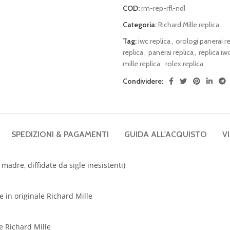
COD:
rm-rep-rfl-ndl
Categoria:
Richard Mille replica
Tag:
iwc replica
,
orologi panerai re
replica
,
panerai replica
,
replica iw
mille replica
,
rolex replica
Condividere:
SPEDIZIONI & PAGAMENTI
GUIDA ALL'ACQUISTO
V
 madre, diffidate da sigle inesistenti)
e in originale Richard Mille
le
Richard Mille