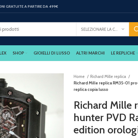
ONI GRATUITE A PARTIRE DA 499€
SELEZIONARE LA CATEGORIA
LEX
SHOP
GIOIELLI DI LUSSO
ALTRI MARCHI
LE REPLICHE
Home
Richard Mille replica
Richard Mille replica RM35-01 pro
replica copia lusso
Richard Mille
hunter PVD Ra
edition orolog