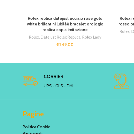
SOLD OU
Rolex replica datejust acciaio rose gold
Rolex r
white brillantini jubilèè bracelet orologio
rosso or
replica copia imitazione
Rolex
,
D
Rolex
,
Datejust Rolex Replica
,
Rolex Lady
€
249.00
CORRIERI
UPS - GLS - DHL
Pagine
Politica Cookie
Pagamenti