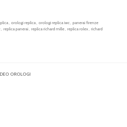
plica
,
orologi replica
,
orologi replica iwc
,
panerai firenze
c
,
replica panerai
,
replica richard mille
,
replica rolex
,
richard
IDEO OROLOGI