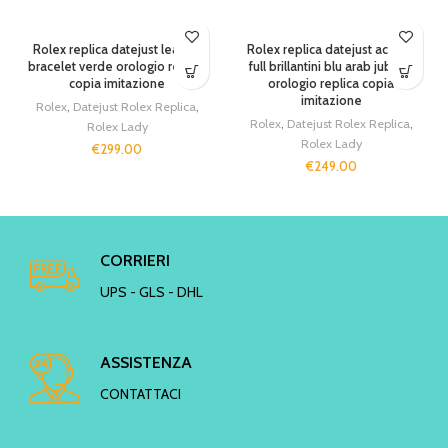
SOLD OUT
Rolex replica datejust leather
Rolex replica datejust acciaio
bracelet verde orologio replica
full brillantini blu arab jubilèè
copia imitazione
orologio replica copia
imitazione
Rolex
,
Datejust Rolex Replica
,
Rolex
,
Datejust Rolex Replica
,
Rolex Lady
Rolex Lady
€
299.00
€
249.00
CORRIERI
UPS - GLS - DHL
ASSISTENZA
CONTATTACI