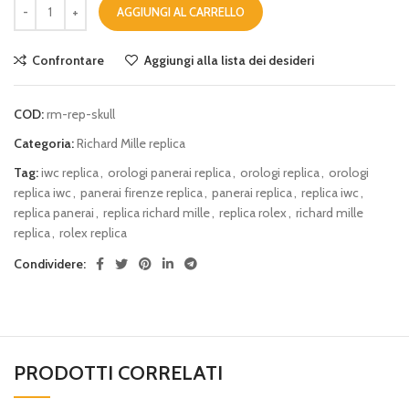
AGGIUNGI AL CARRELLO
Confrontare
Aggiungi alla lista dei desideri
COD:
rm-rep-skull
Categoria:
Richard Mille replica
Tag:
iwc replica
,
orologi panerai replica
,
orologi replica
,
orologi
replica iwc
,
panerai firenze replica
,
panerai replica
,
replica iwc
,
replica panerai
,
replica richard mille
,
replica rolex
,
richard mille
replica
,
rolex replica
Condividere:
PRODOTTI CORRELATI