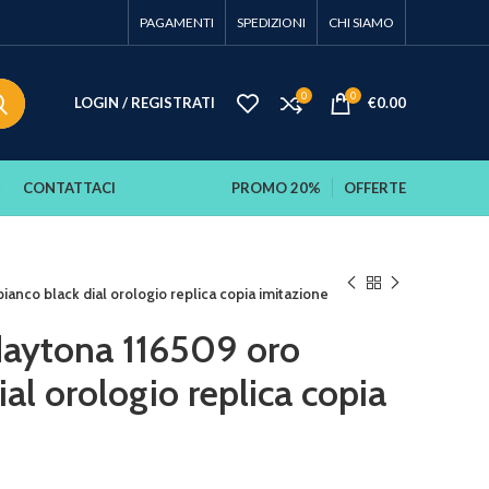
PAGAMENTI
SPEDIZIONI
CHI SIAMO
0
0
LOGIN / REGISTRATI
€
0.00
CONTATTACI
PROMO 20%
OFFERTE
ianco black dial orologio replica copia imitazione
 daytona 116509 oro
ial orologio replica copia