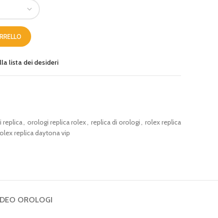
ARRELLO
la lista dei desideri
 replica
,
orologi replica rolex
,
replica di orologi
,
rolex replica
rolex replica daytona vip
IDEO OROLOGI