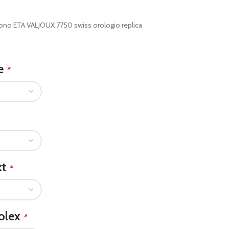
rono ETA VALJOUX 7750 swiss orologio replica
le
*
kt
*
olex
*