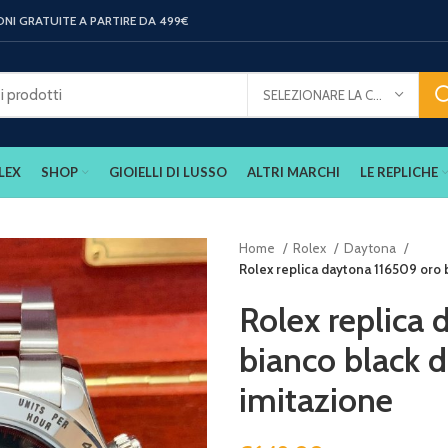
ONI GRATUITE A PARTIRE DA 499€
SELEZIONARE LA CATEGORIA
LEX
SHOP
GIOIELLI DI LUSSO
ALTRI MARCHI
LE REPLICHE
Home
Rolex
Daytona
Rolex replica daytona 116509 oro b
Rolex replica
bianco black d
imitazione