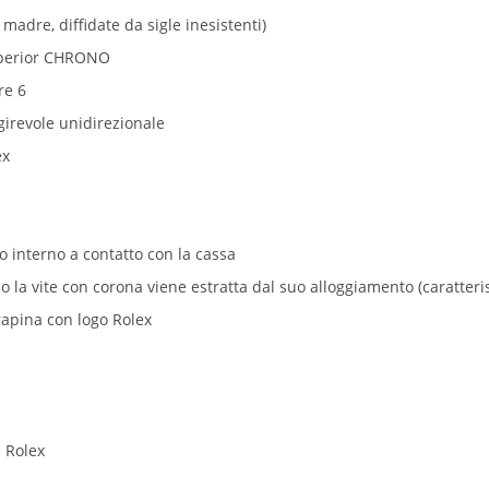
 madre, diffidate da sigle inesistenti)
uperior CHRONO
re 6
girevole unidirezionale
ex
to interno a contatto con la cassa
a vite con corona viene estratta dal suo alloggiamento (caratterist
rapina con logo Rolex
e Rolex