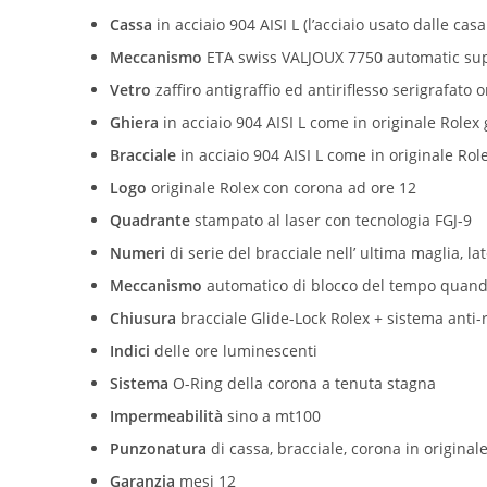
Cassa
in acciaio 904 AISI L (l’acciaio usato dalle casa
Meccanismo
ETA swiss VALJOUX 7750 automatic s
Vetro
zaffiro antigraffio ed antiriflesso serigrafato o
Ghiera
in
acciaio 904 AISI L
come in originale Rolex 
Bracciale
in
acciaio 904 AISI L
come in originale Rol
Logo
originale Rolex con corona ad ore 12
Quadrante
stampato al laser con tecnologia FGJ-9
Numeri
di serie del bracciale nell’ ultima maglia, la
Meccanismo
automatico di blocco del tempo quando l
Chiusura
bracciale Glide-Lock Rolex + sistema anti-
Indici
delle ore luminescenti
Sistema
O-Ring della corona a tenuta stagna
Impermeabilità
sino a mt100
Punzonatura
di cassa, bracciale, corona in original
Garanzia
mesi 12