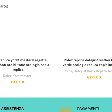
arte)
SOLD OUT
replica yacht master II regatta
Rolex replica datejust leather 
hon oro bi-tone orologio copia
verde orologio replica copia i
replica
Rolex
,
Datejust Rolex Replica
,
Ro
Rolex
,
Yachtmaster II
€
299.00
€
449.00
ASSISTENZA
PAGAMENTI