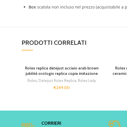
Box
scatola non incluso nel prezzo (acquistabile a p
PRODOTTI CORRELATI
SOLD OUT
Rolex replica datejust acciaio arab brown
Rolex 
jubilèè orologio replica copia imitazione
ceramic
Rolex
,
Datejust Rolex Replica
,
Rolex Lady
€
249.00
CORRIERI