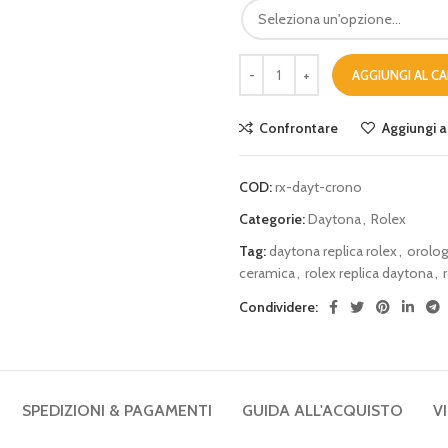
AGGIUNGI AL C
Confrontare
Aggiungi al
COD:
rx-dayt-crono
Categorie:
Daytona
,
Rolex
Tag:
daytona replica rolex
,
orologi
ceramica
,
rolex replica daytona
,
Condividere:
SPEDIZIONI & PAGAMENTI
GUIDA ALL'ACQUISTO
V