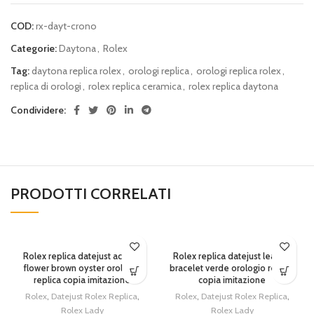
COD:
rx-dayt-crono
Categorie:
Daytona
,
Rolex
Tag:
daytona replica rolex
,
orologi replica
,
orologi replica rolex
,
replica di orologi
,
rolex replica ceramica
,
rolex replica daytona
Condividere:
PRODOTTI CORRELATI
SOLD OUT
SOLD OUT
Rolex replica datejust acciaio
Rolex replica datejust leather
flower brown oyster orologio
bracelet verde orologio replica
replica copia imitazione
copia imitazione
Rolex
,
Datejust Rolex Replica
,
Rolex
,
Datejust Rolex Replica
,
Rolex Lady
Rolex Lady