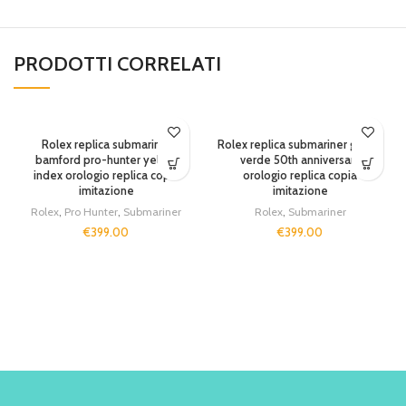
PRODOTTI CORRELATI
SOLD OUT
Rolex replica submariner
Rolex replica submariner ghiera
bamford pro-hunter yellow
verde 50th anniversary
index orologio replica copia
orologio replica copia
imitazione
imitazione
Rolex
,
Pro Hunter
,
Submariner
Rolex
,
Submariner
€
399.00
€
399.00