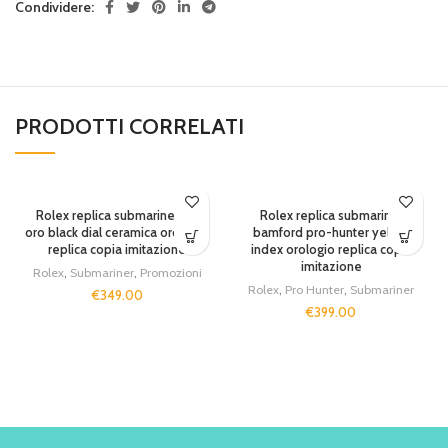
Condividere:
PRODOTTI CORRELATI
SOLD OUT
Rolex replica submariner full
Rolex replica submariner
oro black dial ceramica orologio
bamford pro-hunter yellow
replica copia imitazione
index orologio replica copia
imitazione
Rolex
,
Submariner
,
Promozioni
Rolex
,
Pro Hunter
,
Submariner
€
349.00
€
399.00