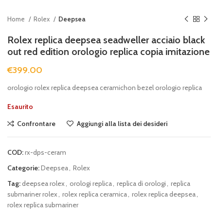
Home
Rolex
Deepsea
Rolex replica deepsea seadweller acciaio black
out red edition orologio replica copia imitazione
€
399.00
orologio rolex replica deepsea ceramichon bezel orologio replica
Esaurito
Confrontare
Aggiungi alla lista dei desideri
COD:
rx-dps-ceram
Categorie:
Deepsea
,
Rolex
Tag:
deepsea rolex
,
orologi replica
,
replica di orologi
,
replica
submariner rolex
,
rolex replica ceramica
,
rolex replica deepsea
,
rolex replica submariner