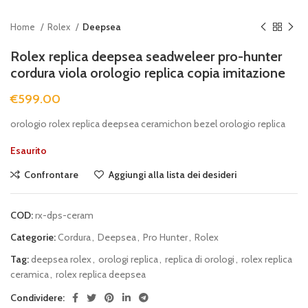
Home
Rolex
Deepsea
Rolex replica deepsea seadweleer pro-hunter
cordura viola orologio replica copia imitazione
€
599.00
orologio rolex replica deepsea ceramichon bezel orologio replica
Esaurito
Confrontare
Aggiungi alla lista dei desideri
COD:
rx-dps-ceram
Categorie:
Cordura
,
Deepsea
,
Pro Hunter
,
Rolex
Tag:
deepsea rolex
,
orologi replica
,
replica di orologi
,
rolex replica
ceramica
,
rolex replica deepsea
Condividere: