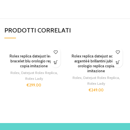
PRODOTTI CORRELATI
SOLD OUT
Rolex replica datejust leather
Rolex replica datejust acciaio
bracelet blu orologio replica
argentèè brillantini jubilèè
copia imitazione
orologio replica copia
imitazione
Rolex
,
Datejust Rolex Replica
,
Rolex
,
Datejust Rolex Replica
,
Rolex Lady
Rolex Lady
€
299.00
€
249.00