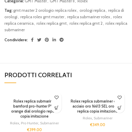
Categorie:
GMT Master
,
GMT Master II
,
Rolex
Tag:
gmt master 2 orologio replica rolex
,
orologi replica
,
replica di
orologi
,
replica rolex gmt master
,
replica submariner rolex
,
rolex
replica ceramica
,
rolex replica gmt
,
rolex replica gmt 2
,
rolex replica
submariner
Condividere:
PRODOTTI CORRELATI
SOLD OUT
SOLD OUT
Rolex replica submariner
Rolex replica submariner classic
bamford pro-hunter PVD
acciaio oro 16613 SEL orologio
orange dial orologio replica
replica copia imitazione
copia imitazione
Rolex
,
Submariner
Rolex
,
Pro Hunter
,
Submariner
€
349.00
€
399.00