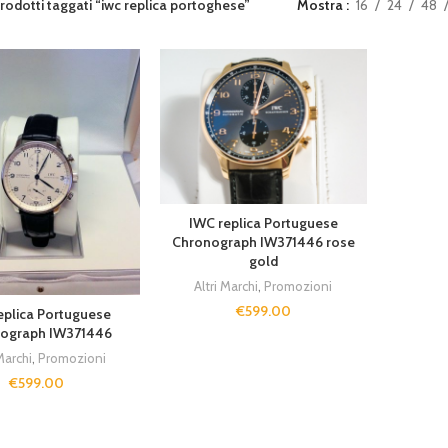
rodotti taggati “iwc replica portoghese”
Mostra
16
24
48
IWC replica Portuguese
Chronograph IW371446 rose
gold
Altri Marchi
,
Promozioni
€
599.00
eplica Portuguese
ograph IW371446
Marchi
,
Promozioni
€
599.00