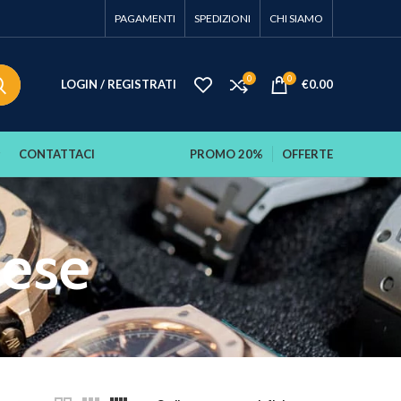
PAGAMENTI
SPEDIZIONI
CHI SIAMO
0
0
LOGIN / REGISTRATI
€
0.00
CONTATTACI
PROMO 20%
OFFERTE
hese