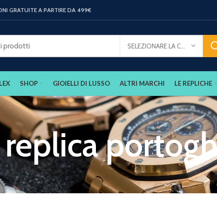
ONI GRATUITE A PARTIRE DA 499€
SELEZIONARE LA CATEGORIA
LEX
SHOP
GIOIELLI DI LUSSO
ALTRI MARCHI
LE REPLICHE
 replica portog