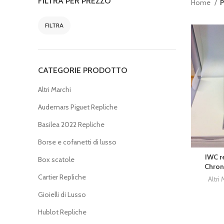
FILTRA PER PREZZO
Home
P
FILTRA
CATEGORIE PRODOTTO
Altri Marchi
Audemars Piguet Repliche
Basilea 2022 Repliche
Borse e cofanetti di lusso
IWC r
Box scatole
Chron
Cartier Repliche
Altri 
Gioielli di Lusso
Hublot Repliche