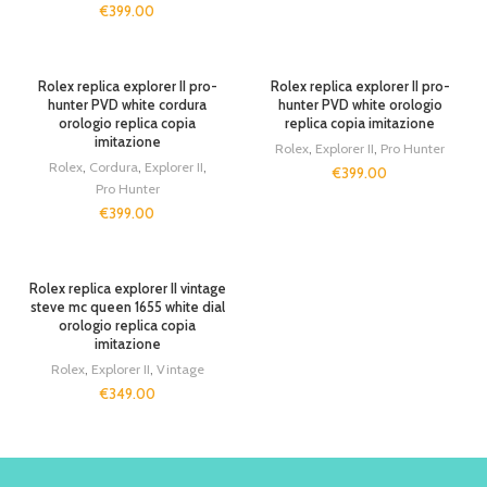
€
399.00
SOLD OUT
SOLD OUT
Rolex replica explorer II pro-
Rolex replica explorer II pro-
hunter PVD white cordura
hunter PVD white orologio
orologio replica copia
replica copia imitazione
imitazione
Rolex
,
Explorer II
,
Pro Hunter
Rolex
,
Cordura
,
Explorer II
,
€
399.00
Pro Hunter
€
399.00
SOLD OUT
Rolex replica explorer II vintage
steve mc queen 1655 white dial
orologio replica copia
imitazione
Rolex
,
Explorer II
,
Vintage
€
349.00