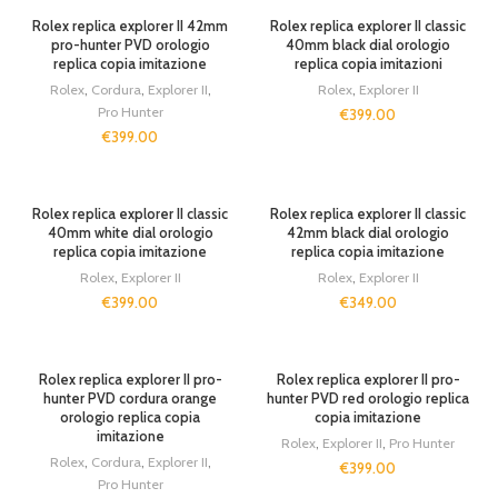
SOLD OUT
Rolex replica explorer II 42mm
Rolex replica explorer II classic
pro-hunter PVD orologio
40mm black dial orologio
replica copia imitazione
replica copia imitazioni
Rolex
,
Cordura
,
Explorer II
,
Rolex
,
Explorer II
Pro Hunter
€
399.00
€
399.00
SOLD OUT
SOLD OUT
Rolex replica explorer II classic
Rolex replica explorer II classic
40mm white dial orologio
42mm black dial orologio
replica copia imitazione
replica copia imitazione
Rolex
,
Explorer II
Rolex
,
Explorer II
€
399.00
€
349.00
SOLD OUT
SOLD OUT
Rolex replica explorer II pro-
Rolex replica explorer II pro-
hunter PVD cordura orange
hunter PVD red orologio replica
orologio replica copia
copia imitazione
imitazione
Rolex
,
Explorer II
,
Pro Hunter
Rolex
,
Cordura
,
Explorer II
,
€
399.00
Pro Hunter