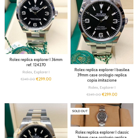
Rolex replica explorer I 36mm
ref. 124270
Rolex replica explorer I basilea
Rolex
,
Explorer I
39mm case orologio replica
€
299.00
€
349.00
copia imitazione
Rolex
,
Explorer I
€
299.00
€
349.00
SOLD OUT
Rolex replica explorer I classic
36mm case orologio replica