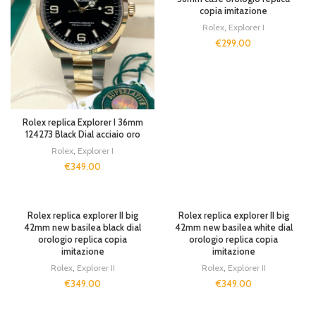
copia imitazione
Rolex
,
Explorer I
€
299.00
Rolex replica Explorer I 36mm
124273 Black Dial acciaio oro
Rolex
,
Explorer I
€
349.00
Rolex replica explorer II big
Rolex replica explorer II big
42mm new basilea black dial
42mm new basilea white dial
orologio replica copia
orologio replica copia
imitazione
imitazione
Rolex
,
Explorer II
Rolex
,
Explorer II
€
349.00
€
349.00