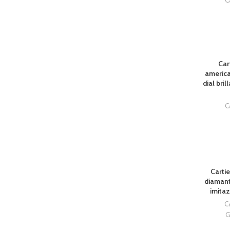
C
SOLD OU
Car
america
dial bril
C
SOLD OU
Cartie
diamant
imitaz
C
G