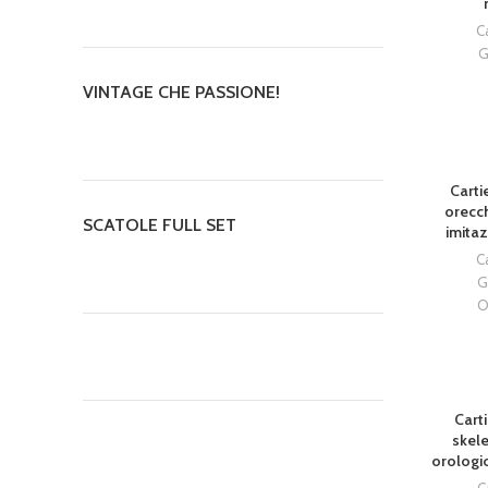
C
G
VINTAGE CHE PASSIONE!
SOLD OU
Cartie
orecch
SCATOLE FULL SET
imitaz
C
G
O
SOLD OU
Carti
skel
orologio