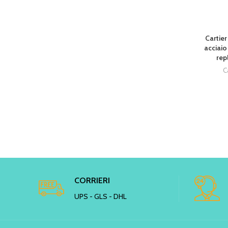
SOLD OU
Cartier
acciaio
rep
C
CORRIERI
UPS - GLS - DHL