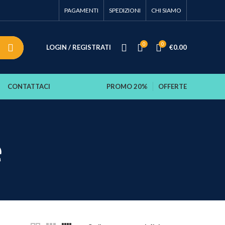
PAGAMENTI
SPEDIZIONI
CHI SIAMO
0
0
LOGIN / REGISTRATI
€
0.00
CONTATTACI
PROMO 20%
OFFERTE
e