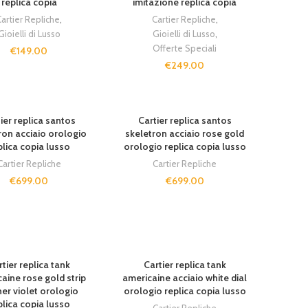
replica copia
imitazione replica copia
artier Repliche
,
Cartier Repliche
,
Gioielli di Lusso
Gioielli di Lusso
,
Offerte Speciali
€
149.00
€
249.00
UT
SOLD OUT
ier replica santos
Cartier replica santos
ron acciaio orologio
skeletron acciaio rose gold
plica copia lusso
orologio replica copia lusso
Cartier Repliche
Cartier Repliche
€
699.00
€
699.00
UT
rtier replica tank
Cartier replica tank
aine rose gold strip
americaine acciaio white dial
her violet orologio
orologio replica copia lusso
plica copia lusso