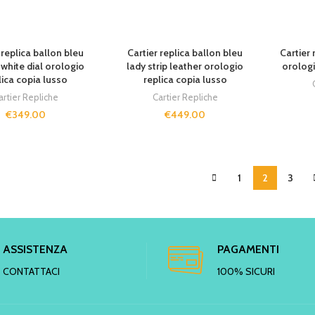
T
SOLD OUT
SOLD O
 replica ballon bleu
Cartier replica ballon bleu
Cartier
 white dial orologio
lady strip leather orologio
orologi
lica copia lusso
replica copia lusso
artier Repliche
Cartier Repliche
€
349.00
€
449.00
1
2
3
ASSISTENZA
PAGAMENTI
CONTATTACI
100% SICURI