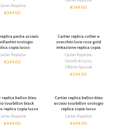
Cartier Repliche
Cartier Repliche
€
349.00
€
349.00
UT
SOLD OUT
 replica pasha acciaio
Cartier replica collier e
brillantini orologio
orecchini love rose gold
plica copia lusso
imitazione replica copia
Cartier Repliche
Cartier Repliche
,
Gioielli di Lusso
,
€
349.00
Offerte Speciali
€
249.00
UT
SOLD OUT
r replica ballon bleu
Cartier replica ballon bleu
io tourbillon black
acciaio tourbillon orologio
o replica copia lusso
replica copia lusso
Cartier Repliche
Cartier Repliche
€
449.00
€
449.00