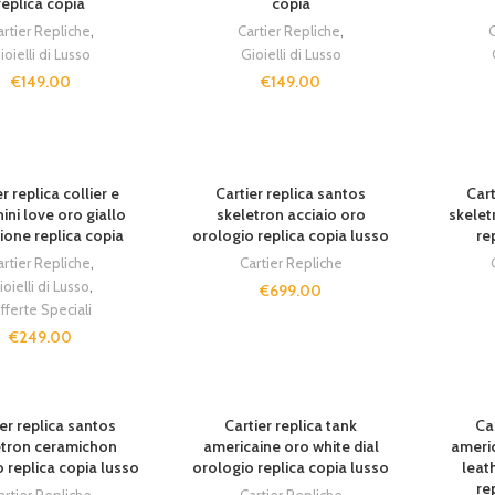
replica copia
copia
artier Repliche
,
Cartier Repliche
,
C
ioielli di Lusso
Gioielli di Lusso
€
149.00
€
149.00
T
SOLD OUT
SOLD O
r replica collier e
Cartier replica santos
Cart
ini love oro giallo
skeletron acciaio oro
skelet
ione replica copia
orologio replica copia lusso
re
artier Repliche
,
Cartier Repliche
ioielli di Lusso
,
€
699.00
fferte Speciali
€
249.00
T
SOLD OUT
SOLD O
er replica santos
Cartier replica tank
Ca
etron ceramichon
americaine oro white dial
americ
 replica copia lusso
orologio replica copia lusso
leat
re