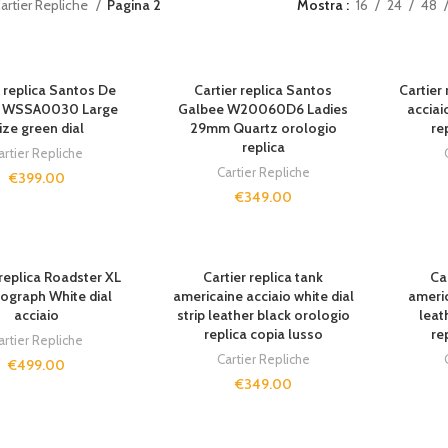
artier Repliche
Pagina 2
Mostra
16
24
48
r replica Santos De
Cartier replica Santos
Cartier 
r WSSA0030 Large
Galbee W20060D6 Ladies
acciai
ize green dial
29mm Quartz orologio
re
replica
artier Repliche
Cartier Repliche
€
399.00
€
349.00
 replica Roadster XL
Cartier replica tank
Ca
ograph White dial
americaine acciaio white dial
americ
acciaio
strip leather black orologio
leat
replica copia lusso
re
artier Repliche
Cartier Repliche
€
499.00
€
349.00