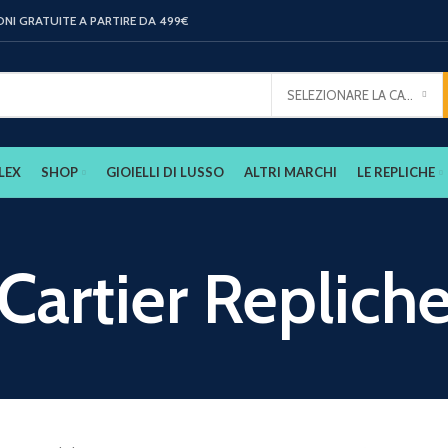
ONI GRATUITE A PARTIRE DA 499€
SELEZIONARE LA CATEGORIA
LEX
SHOP
GIOIELLI DI LUSSO
ALTRI MARCHI
LE REPLICHE
Cartier Replich