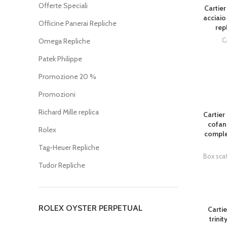
Offerte Speciali
Cartier
acciaio
Officine Panerai Repliche
rep
C
Omega Repliche
Patek Philippe
Promozione 20 %
Promozioni
Richard Mille replica
Cartier
cofan
Rolex
comple
Tag-Heuer Repliche
Box sca
Tudor Repliche
SOLD OU
ROLEX OYSTER PERPETUAL
Cartie
trini