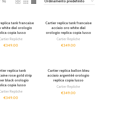
96
replica tank francaise
Cartier replica tank francaise
o white dial orologio
acciaio oro white dial
plica copia lusso
orologio replica copia lusso
Cartier Repliche
Cartier Repliche
€
349.00
€
349.00
rtier replica tank
Cartier replica ballon bleu
aine rose gold strip
acciaio argentèè orologio
her black orologio
replica copia lusso
plica copia lusso
Cartier Repliche
Cartier Repliche
€
349.00
€
349.00