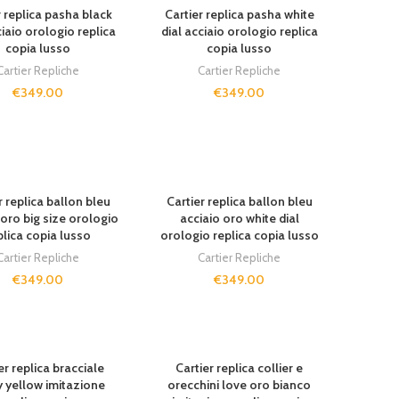
r replica pasha black
Cartier replica pasha white
ciaio orologio replica
dial acciaio orologio replica
copia lusso
copia lusso
Cartier Repliche
Cartier Repliche
€
349.00
€
349.00
UT
SOLD OUT
r replica ballon bleu
Cartier replica ballon bleu
 oro big size orologio
acciaio oro white dial
plica copia lusso
orologio replica copia lusso
Cartier Repliche
Cartier Repliche
€
349.00
€
349.00
UT
SOLD OUT
er replica bracciale
Cartier replica collier e
ty yellow imitazione
orecchini love oro bianco