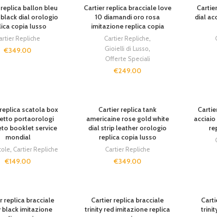
SOLD OUT
 replica ballon bleu
Cartier replica bracciale love
Cartie
 black dial orologio
10 diamandi oro rosa
dial ac
lica copia lusso
imitazione replica copia
artier Repliche
Cartier Repliche
,
Gioielli di Lusso
,
€
349.00
Offerte Speciali
€
249.00
SOLD O
 replica scatola box
Cartier replica tank
Cartie
etto portaorologi
americaine rose gold white
acciaio
to booklet service
dial strip leather orologio
re
mondial
replica copia lusso
tole
,
Cartier Repliche
Cartier Repliche
€
149.00
€
349.00
T
SOLD OUT
SOLD O
r replica bracciale
Cartier replica bracciale
Carti
ty black imitazione
trinity red imitazione replica
trini