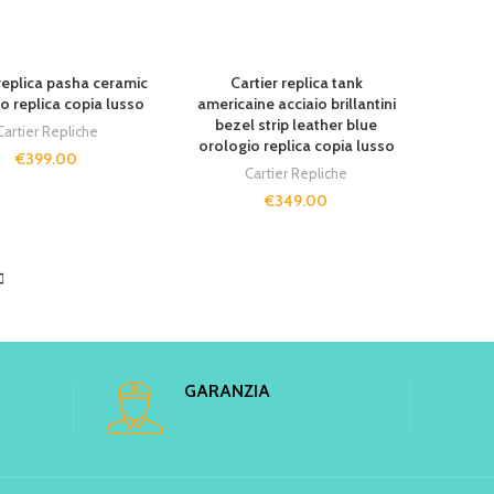
UT
SOLD OUT
 replica pasha ceramic
Cartier replica tank
o replica copia lusso
americaine acciaio brillantini
bezel strip leather blue
Cartier Repliche
orologio replica copia lusso
€
399.00
Cartier Repliche
€
349.00
GARANZIA