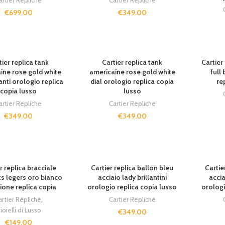
artier Repliche
Cartier Repliche
€
699.00
€
349.00
T
SOLD OUT
SOLD O
tier replica tank
Cartier replica tank
Cartier
ine rose gold white
americaine rose gold white
full 
lanti orologio replica
dial orologio replica copia
re
copia lusso
lusso
artier Repliche
Cartier Repliche
€
349.00
€
349.00
T
SOLD OUT
SOLD O
r replica bracciale
Cartier replica ballon bleu
Cartie
s legers oro bianco
acciaio lady brillantini
accia
ione replica copia
orologio replica copia lusso
orologi
artier Repliche
,
Cartier Repliche
ioielli di Lusso
€
349.00
€
149.00