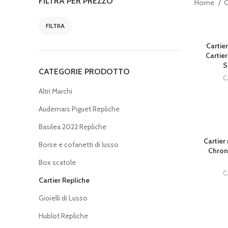
FILTRA PER PREZZO
Home
C
FILTRA
Cartie
Cartie
S
CATEGORIE PRODOTTO
C
Altri Marchi
Audemars Piguet Repliche
Basilea 2022 Repliche
Cartier
Borse e cofanetti di lusso
Chron
Box scatole
C
Cartier Repliche
Gioielli di Lusso
Hublot Repliche