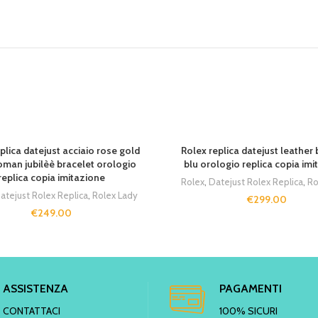
SOLD OUT
plica datejust acciaio rose gold
Rolex replica datejust leather 
oman jubilèè bracelet orologio
blu orologio replica copia imi
replica copia imitazione
Rolex
,
Datejust Rolex Replica
,
Ro
atejust Rolex Replica
,
Rolex Lady
€
299.00
€
249.00
ASSISTENZA
PAGAMENTI
CONTATTACI
100% SICURI