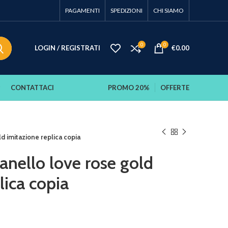
PAGAMENTI
SPEDIZIONI
CHI SIAMO
0
0
LOGIN / REGISTRATI
€
0.00
CONTATTACI
PROMO 20%
OFFERTE
ld imitazione replica copia
 anello love rose gold
lica copia