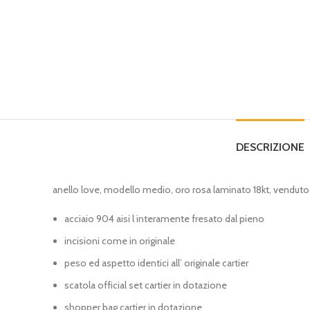
DESCRIZIONE
anello love, modello medio, oro rosa laminato 18kt, venduto
acciaio 904 aisi l interamente fresato dal pieno
incisioni come in originale
peso ed aspetto identici all’ originale cartier
scatola official set cartier in dotazione
shopper bag cartier in dotazione