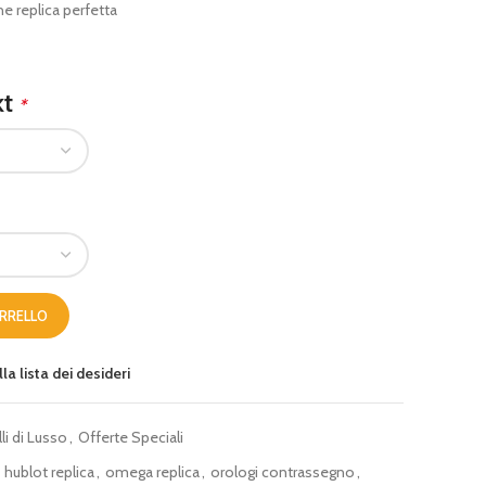
ne replica perfetta
kt
*
ARRELLO
la lista dei desideri
li di Lusso
,
Offerte Speciali
hublot replica
,
omega replica
,
orologi contrassegno
,