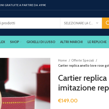
ONI GRATUITE A PARTIRE DA 499€
SELEZIONARE LA CATEGORIA
LEX
SHOP
GIOIELLI DI LUSSO
ALTRI MARCHI
LE REPLICHE
Home
Offerte Speciali
Cartier replica anello love rose go
Cartier replica
imitazione rep
€
149.00