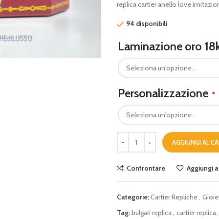
replica cartier anello love imitazio
94 disponibili
Laminazione oro 18
Personalizzazione
*
AGGIUNGI AL C
Confrontare
Aggiungi al
Categorie:
Cartier Repliche
,
Gioiel
Tag:
bulgari replica
,
cartier replica
,