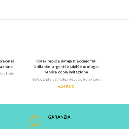
SOLD 
bracelet
Rolex replica datejust acciaio full
Rolex
tazione
brillantini argentèè jubilèè orologio
brill
replica copia imitazione
lex Lady
Rolex
,
Datejust Rolex Replica
,
Rolex Lady
Rolex
€
249.00
GARANZIA