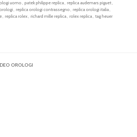
ologi uomo
,
patek philippe replica
,
replica audemars piguet
,
 orologi
,
replica orologi contrassegno
,
replica orologi italia
,
le
,
replica rolex
,
richard mille replica
,
rolex replica
,
tag heuer
IDEO OROLOGI