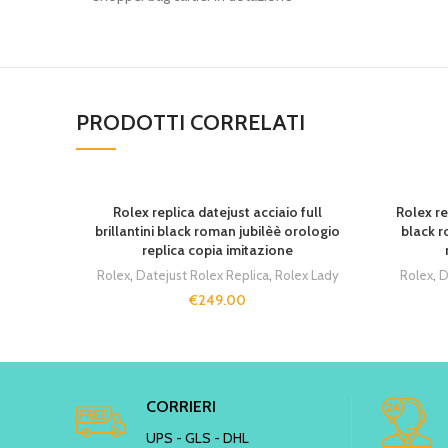
PRODOTTI CORRELATI
Rolex replica datejust acciaio full
Rolex re
brillantini black roman jubilèè orologio
black r
replica copia imitazione
Rolex
,
Datejust Rolex Replica
,
Rolex Lady
Rolex
,
D
€
249.00
CORRIERI
UPS - GLS - DHL