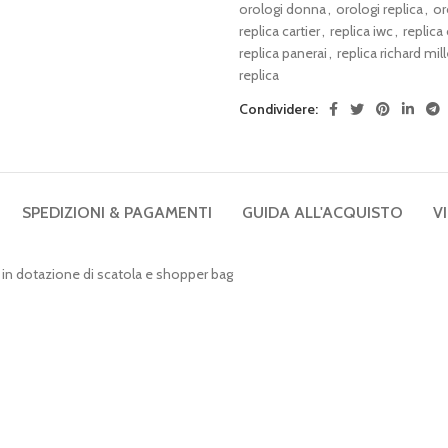
orologi donna
,
orologi replica
,
or
replica cartier
,
replica iwc
,
replica
replica panerai
,
replica richard mil
replica
Condividere:
SPEDIZIONI & PAGAMENTI
GUIDA ALL'ACQUISTO
V
 in dotazione di scatola e shopper bag