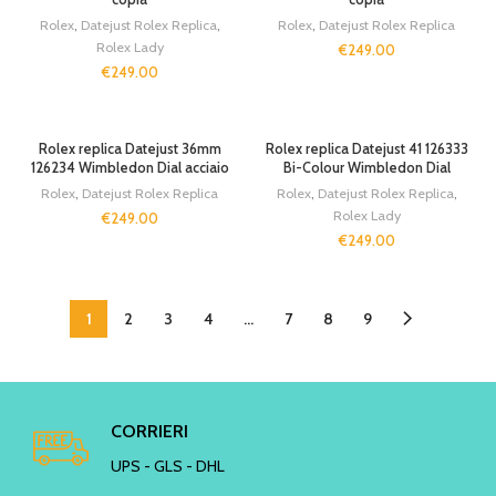
Rolex
,
Datejust Rolex Replica
,
Rolex
,
Datejust Rolex Replica
Rolex Lady
€
249.00
€
249.00
Rolex replica Datejust 36mm
Rolex replica Datejust 41 126333
126234 Wimbledon Dial acciaio
Bi-Colour Wimbledon Dial
Rolex
,
Datejust Rolex Replica
Rolex
,
Datejust Rolex Replica
,
Rolex Lady
€
249.00
€
249.00
1
2
3
4
…
7
8
9
CORRIERI
UPS - GLS - DHL