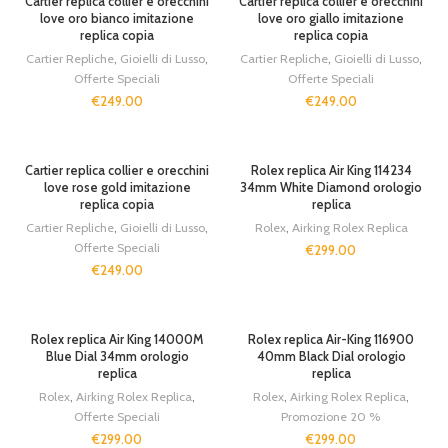
Cartier replica collier e orecchini
Cartier replica collier e orecchini
love oro bianco imitazione
love oro giallo imitazione
replica copia
replica copia
Cartier Repliche
,
Gioielli di Lusso
,
Cartier Repliche
,
Gioielli di Lusso
,
Offerte Speciali
Offerte Speciali
€
249.00
€
249.00
SOLD OUT
SOLD OUT
Cartier replica collier e orecchini
Rolex replica Air King 114234
love rose gold imitazione
34mm White Diamond orologio
replica copia
replica
Cartier Repliche
,
Gioielli di Lusso
,
Rolex
,
Airking Rolex Replica
Offerte Speciali
€
299.00
€
249.00
SOLD OUT
Rolex replica Air King 14000M
Rolex replica Air-King 116900
Blue Dial 34mm orologio
40mm Black Dial orologio
replica
replica
Rolex
,
Airking Rolex Replica
,
Rolex
,
Airking Rolex Replica
,
Offerte Speciali
Promozione 20 %
€
299.00
€
299.00