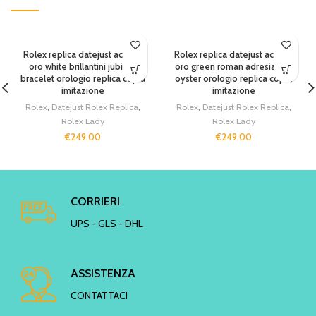
Rolex replica datejust acciaio
Rolex replica datejust acciaio
oro white brillantini jubilèè
oro green roman adresia dial
bracelet orologio replica copia
oyster orologio replica copia
imitazione
imitazione
Rolex
,
Datejust Rolex Replica
,
Rolex
,
Datejust Rolex Replica
,
Rolex Lady
Rolex Lady
€
249.00
€
249.00
CORRIERI
UPS - GLS - DHL
ASSISTENZA
CONTATTACI