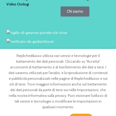
Video Orologi
Chi siamo
Questo sito e’ garantito con feedback 100%
Replichedilusso utilizza vari servizi e tecnologie per il
trattamento dei dati personali. Cliccando su "Accetta"
acconsenti al trattamento e al trasferimento dei dati a terzi. I
dati saranno utilizzati per l'analisi, e la riproduzione di contenuti
PAGAMENTI
SPEDIZIONI
e pubblicità personalizzati nelle pagine di Replichedilusso e sui
siti di terzi. Trovi maggiori informazioni anche sul trattamento
dei dati personali da parte di terzi sia nelle Impostazioni, che
nella nostra Informativa sulla privacy. Puoi visionare l'utilizzo di
tali servizi e tecnologie o modificare le impostazioni in
qualsiasi momento.
2005-2025 © REPLICHEDILUSSO.CO
email: info@replichedilusso.co
Rolex replica, repliche Rolex, imitazioni rolex, orologi imitazione,