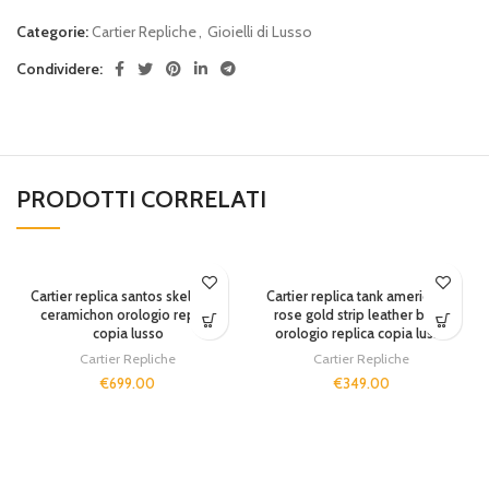
Categorie:
Cartier Repliche
,
Gioielli di Lusso
Condividere:
PRODOTTI CORRELATI
SOLD OUT
Cartier replica santos skeletron
Cartier replica tank americaine
ceramichon orologio replica
rose gold strip leather black
copia lusso
orologio replica copia lusso
Cartier Repliche
Cartier Repliche
€
699.00
€
349.00