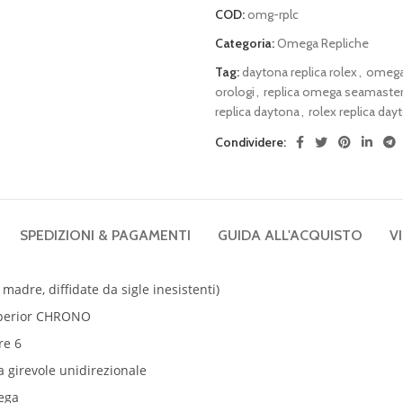
COD:
omg-rplc
Categoria:
Omega Repliche
Tag:
daytona replica rolex
,
omega 
orologi
,
replica omega seamaste
replica daytona
,
rolex replica day
Condividere:
SPEDIZIONI & PAGAMENTI
GUIDA ALL'ACQUISTO
V
 madre, diffidate da sigle inesistenti)
uperior CHRONO
re 6
 girevole unidirezionale
mega