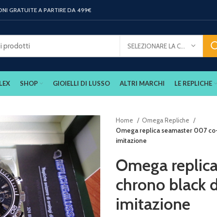
ONI GRATUITE A PARTIRE DA 499€
SELEZIONARE LA CATEGORIA
LEX
SHOP
GIOIELLI DI LUSSO
ALTRI MARCHI
LE REPLICHE
Home
Omega Repliche
Omega replica seamaster 007 co-ax
imitazione
Omega replica
chrono black d
imitazione