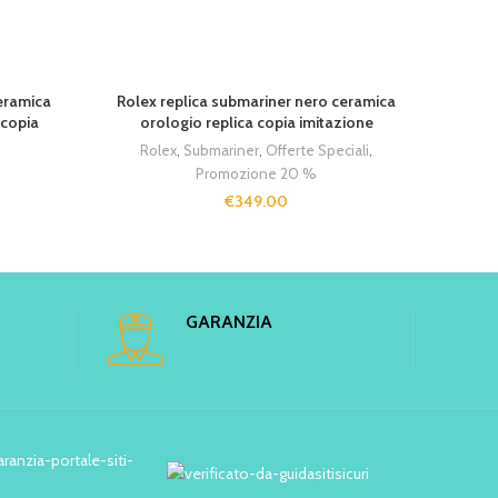
eramica
Rolex replica submariner nero ceramica
Rolex 
 copia
orologio replica copia imitazione
gr
Rolex
,
Submariner
,
Offerte Speciali
,
Ro
Promozione 20 %
€
349.00
GARANZIA