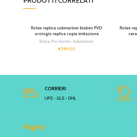
PRODOTTI CORRELATI
SOLD OU
Rolex replica submariner blaken PVD
Rolex re
orologio replica copia imitazione
cera
Rolex
,
Pro Hunter
,
Submariner
€
399.00
CORRIERI
UPS - GLS - DHL
Pagine