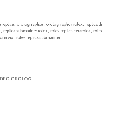
replica
,
orologi replica
,
orologi replica rolex
,
replica di
r
,
replica submariner rolex
,
rolex replica ceramica
,
rolex
tona vip
,
rolex replica submariner
IDEO OROLOGI