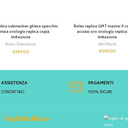
T
plica submariner ghiera specchio
Rolex replica GMT master II c
mica orologio replica copia
acciaio oro orologio replica
imitazione
imitazione
Rolex
,
Submariner
Altri Marchi
€
299.00
€
349.00
ASSISTENZA
PAGAMENTI
CONTATTACI
100% SICURI
Replichedilusso