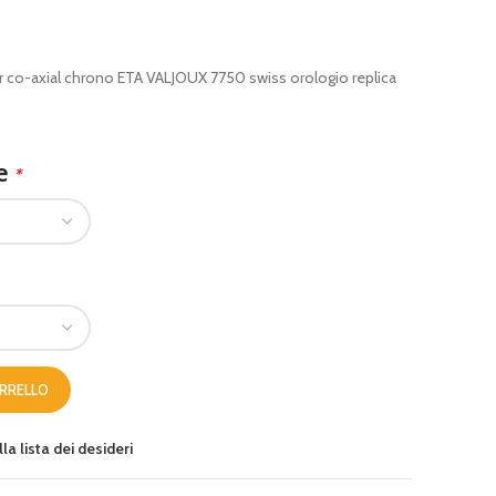
 co-axial chrono ETA VALJOUX 7750 swiss orologio replica
le
*
ARRELLO
la lista dei desideri