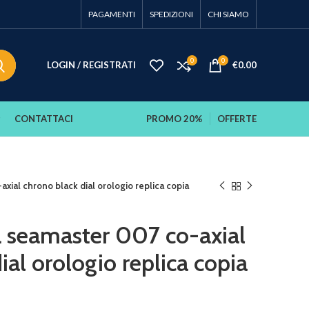
PAGAMENTI
SPEDIZIONI
CHI SIAMO
0
0
LOGIN / REGISTRATI
€
0.00
CONTATTACI
PROMO 20%
OFFERTE
ial chrono black dial orologio replica copia
 seamaster 007 co-axial
ial orologio replica copia