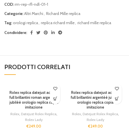
COD:
rm-rep-rfl-ndl-01-1
Categorie:
Altri Marchi
,
Richard Mille replica
Tag:
orologi replica
,
replica richard mille
,
richard mille replica
Condividere:
PRODOTTI CORRELATI
Rolex replica datejust acciaio
Rolex replica datejust acciaio
full brillantini roman argentèè
full brillantini argentèè jubilèè
jubilèè orologio replica copia
orologio replica copia
imitazione
imitazione
Rolex
,
Datejust Rolex Replica
,
Rolex
,
Datejust Rolex Replica
,
Rolex Lady
Rolex Lady
€
249.00
€
249.00