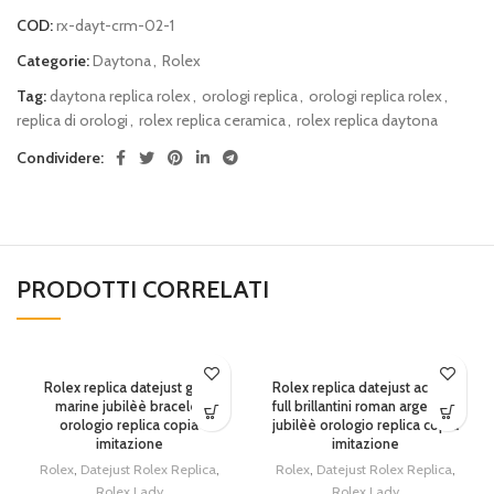
COD:
rx-dayt-crm-02-1
Categorie:
Daytona
,
Rolex
Tag:
daytona replica rolex
,
orologi replica
,
orologi replica rolex
,
replica di orologi
,
rolex replica ceramica
,
rolex replica daytona
Condividere:
PRODOTTI CORRELATI
Rolex replica datejust grey
Rolex replica datejust acciaio
marine jubilèè bracelet
full brillantini roman argentèè
orologio replica copia
jubilèè orologio replica copia
imitazione
imitazione
Rolex
,
Datejust Rolex Replica
,
Rolex
,
Datejust Rolex Replica
,
Rolex Lady
Rolex Lady