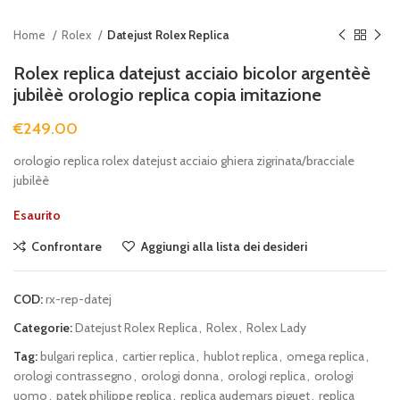
Home
Rolex
Datejust Rolex Replica
Rolex replica datejust acciaio bicolor argentèè
jubilèè orologio replica copia imitazione
€
249.00
orologio replica rolex datejust acciaio ghiera zigrinata/bracciale
jubilèè
Esaurito
Confrontare
Aggiungi alla lista dei desideri
COD:
rx-rep-datej
Categorie:
Datejust Rolex Replica
,
Rolex
,
Rolex Lady
Tag:
bulgari replica
,
cartier replica
,
hublot replica
,
omega replica
,
orologi contrassegno
,
orologi donna
,
orologi replica
,
orologi
uomo
,
patek philippe replica
,
replica audemars piguet
,
replica