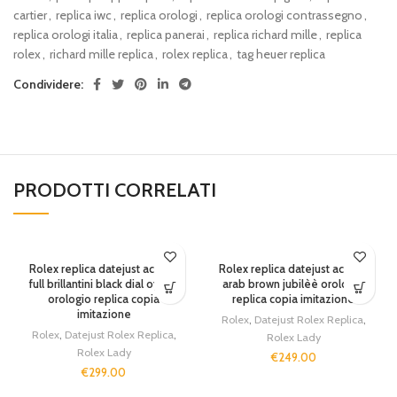
cartier
,
replica iwc
,
replica orologi
,
replica orologi contrassegno
,
replica orologi italia
,
replica panerai
,
replica richard mille
,
replica
rolex
,
richard mille replica
,
rolex replica
,
tag heuer replica
Condividere:
PRODOTTI CORRELATI
SOLD OUT
Rolex replica datejust acciaio
Rolex replica datejust acciaio
full brillantini black dial oyster
arab brown jubilèè orologio
orologio replica copia
replica copia imitazione
imitazione
Rolex
,
Datejust Rolex Replica
,
Rolex
,
Datejust Rolex Replica
,
Rolex Lady
Rolex Lady
€
249.00
€
299.00