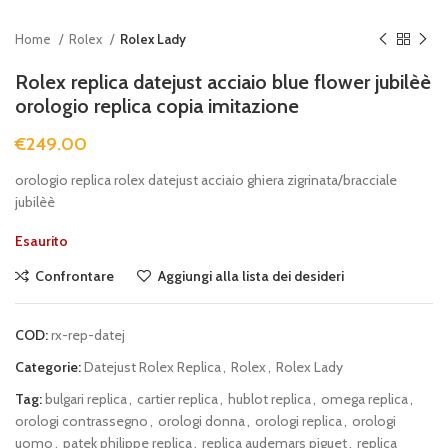
Home
Rolex
Rolex Lady
Rolex replica datejust acciaio blue flower jubilèè
orologio replica copia imitazione
€
249.00
orologio replica rolex datejust acciaio ghiera zigrinata/bracciale
jubilèè
Esaurito
Confrontare
Aggiungi alla lista dei desideri
COD:
rx-rep-datej
Categorie:
Datejust Rolex Replica
,
Rolex
,
Rolex Lady
Tag:
bulgari replica
,
cartier replica
,
hublot replica
,
omega replica
,
orologi contrassegno
,
orologi donna
,
orologi replica
,
orologi
uomo
,
patek philippe replica
,
replica audemars piguet
,
replica