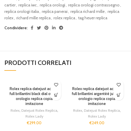
cartier
,
replica iwc
,
replica orologi
,
replica orologi contrassegno
,
replica orologi italia
,
replica panerai
,
replica richard mille
,
replica
rolex
,
richard mille replica
,
rolex replica
,
tag heuer replica
Condividere:
PRODOTTI CORRELATI
Rolex replica datejust acciaio
Rolex replica datejust acciaio
full brillantini black dial oyster
full brillantini argentèè jubilèè
orologio replica copia
orologio replica copia
imitazione
imitazione
Rolex
,
Datejust Rolex Replica
,
Rolex
,
Datejust Rolex Replica
,
Rolex Lady
Rolex Lady
€
299.00
€
249.00