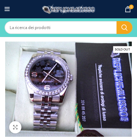
0
SOLD OUT
Clicca per ingrandire