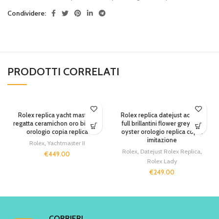
Condividere:
PRODOTTI CORRELATI
Rolex replica yacht master II
Rolex replica datejust acciaio
regatta ceramichon oro bi-tone
full brillantini flower grey dial
orologio copia replica
oyster orologio replica copia
imitazione
Rolex
,
Yachtmaster II
Rolex
,
Datejust Rolex Replica
,
€
449.00
Rolex Lady
€
249.00
CORRIERI