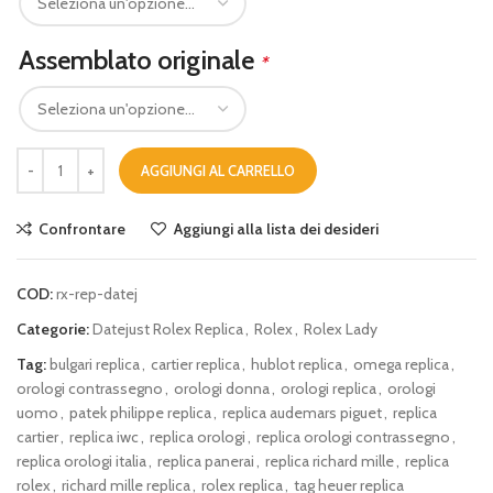
Assemblato originale
*
AGGIUNGI AL CARRELLO
Confrontare
Aggiungi alla lista dei desideri
COD:
rx-rep-datej
Categorie:
Datejust Rolex Replica
,
Rolex
,
Rolex Lady
Tag:
bulgari replica
,
cartier replica
,
hublot replica
,
omega replica
,
orologi contrassegno
,
orologi donna
,
orologi replica
,
orologi
uomo
,
patek philippe replica
,
replica audemars piguet
,
replica
cartier
,
replica iwc
,
replica orologi
,
replica orologi contrassegno
,
replica orologi italia
,
replica panerai
,
replica richard mille
,
replica
rolex
,
richard mille replica
,
rolex replica
,
tag heuer replica