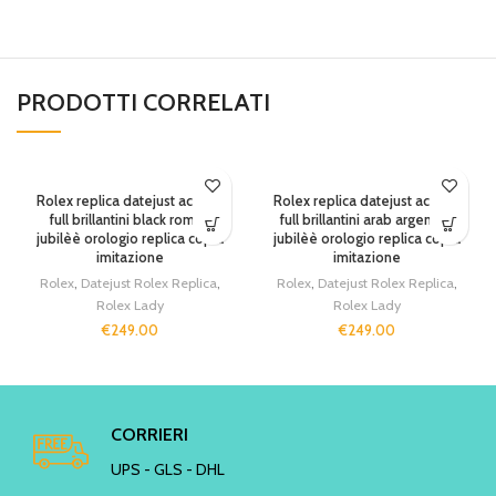
PRODOTTI CORRELATI
Rolex replica datejust acciaio
Rolex replica datejust acciaio
full brillantini black roman
full brillantini arab argentèè
jubilèè orologio replica copia
jubilèè orologio replica copia
imitazione
imitazione
Rolex
,
Datejust Rolex Replica
,
Rolex
,
Datejust Rolex Replica
,
Rolex Lady
Rolex Lady
€
249.00
€
249.00
CORRIERI
UPS - GLS - DHL