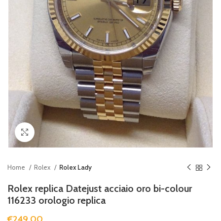
Clicca per ingrandire
Home
Rolex
Rolex Lady
Rolex replica Datejust acciaio oro bi-colour
116233 orologio replica
€
249.00