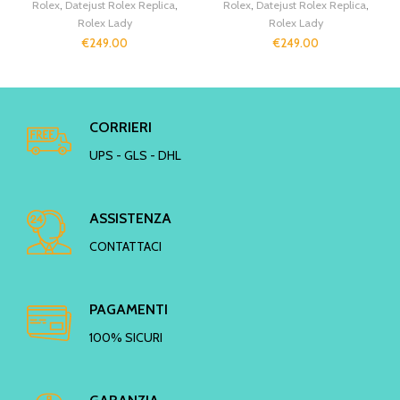
Rolex
,
Datejust Rolex Replica
,
Rolex
,
Datejust Rolex Replica
,
Rolex Lady
Rolex Lady
€
249.00
€
249.00
CORRIERI
UPS - GLS - DHL
ASSISTENZA
CONTATTACI
PAGAMENTI
100% SICURI