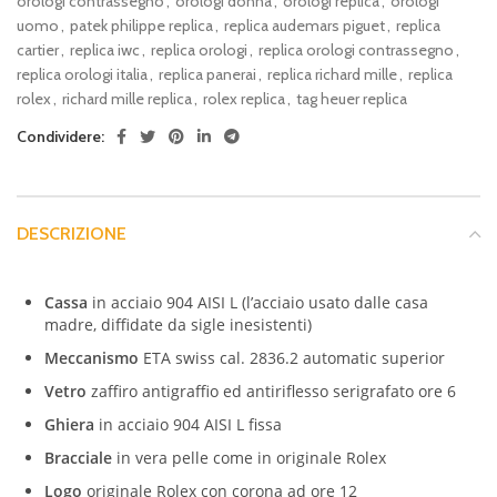
orologi contrassegno
,
orologi donna
,
orologi replica
,
orologi
uomo
,
patek philippe replica
,
replica audemars piguet
,
replica
cartier
,
replica iwc
,
replica orologi
,
replica orologi contrassegno
,
replica orologi italia
,
replica panerai
,
replica richard mille
,
replica
rolex
,
richard mille replica
,
rolex replica
,
tag heuer replica
Condividere:
DESCRIZIONE
Cassa
in acciaio 904 AISI L (l’acciaio usato dalle casa
madre, diffidate da sigle inesistenti)
Meccanismo
ETA swiss cal. 2836.2 automatic superior
Vetro
zaffiro antigraffio ed antiriflesso serigrafato ore 6
Ghiera
in acciaio 904 AISI L fissa
Bracciale
in vera pelle come in originale Rolex
Logo
originale Rolex con corona ad ore 12