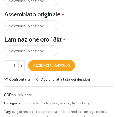
Assemblato originale
*
Laminazione oro 18kt
*
AGGIUNGI AL CARRELLO
Confrontare
Aggiungi alla lista dei desideri
COD:
rx-rep-datej
Categorie:
Datejust Rolex Replica
,
Rolex
,
Rolex Lady
Tag:
bulgari replica
,
cartier replica
,
hublot replica
,
omega replica
,