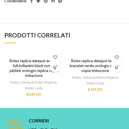
Condividere:
PRODOTTI CORRELATI
SOLD OUT
Rolex replica datejust acciaio
Rolex replica datejust leather
full brillantini black roman
bracelet verde orologio replica
jubilèè orologio replica copia
copia imitazione
imitazione
Rolex
,
Datejust Rolex Replica
,
Rolex
,
Datejust Rolex Replica
,
Rolex Lady
Rolex Lady
€
299.00
€
249.00
CORRIERI