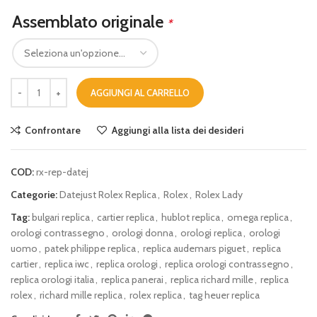
Assemblato originale
*
AGGIUNGI AL CARRELLO
Confrontare
Aggiungi alla lista dei desideri
COD:
rx-rep-datej
Categorie:
Datejust Rolex Replica
,
Rolex
,
Rolex Lady
Tag:
bulgari replica
,
cartier replica
,
hublot replica
,
omega replica
,
orologi contrassegno
,
orologi donna
,
orologi replica
,
orologi
uomo
,
patek philippe replica
,
replica audemars piguet
,
replica
cartier
,
replica iwc
,
replica orologi
,
replica orologi contrassegno
,
replica orologi italia
,
replica panerai
,
replica richard mille
,
replica
rolex
,
richard mille replica
,
rolex replica
,
tag heuer replica