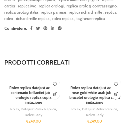
cartier
,
replica iwc
,
replica orologi
,
replica orologi contrassegno
,
replica orologi italia
,
replica panerai
,
replica richard mille
,
replica
rolex
,
richard mille replica
,
rolex replica
,
tag heuer replica
Condividere:
PRODOTTI CORRELATI
Rolex replica datejust acciaio
Rolex replica datejust acciaio
centenario brillantini jubilèè
rose gold white arab jubilèè
orologio replica copia
bracelet orologio replica copia
imitazione
imitazione
Rolex
,
Datejust Rolex Replica
,
Rolex
,
Datejust Rolex Replica
,
Rolex Lady
Rolex Lady
€
249.00
€
249.00