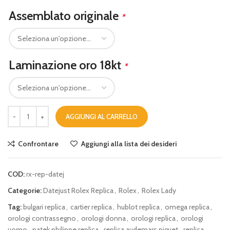
Assemblato originale
*
Laminazione oro 18kt
*
AGGIUNGI AL CARRELLO
Confrontare
Aggiungi alla lista dei desideri
COD:
rx-rep-datej
Categorie:
Datejust Rolex Replica
,
Rolex
,
Rolex Lady
Tag:
bulgari replica
,
cartier replica
,
hublot replica
,
omega replica
,
orologi contrassegno
,
orologi donna
,
orologi replica
,
orologi
uomo
,
patek philippe replica
,
replica audemars piguet
,
replica