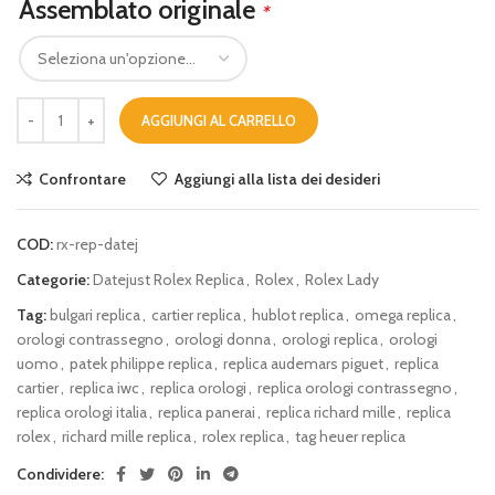
Assemblato originale
*
AGGIUNGI AL CARRELLO
Confrontare
Aggiungi alla lista dei desideri
COD:
rx-rep-datej
Categorie:
Datejust Rolex Replica
,
Rolex
,
Rolex Lady
Tag:
bulgari replica
,
cartier replica
,
hublot replica
,
omega replica
,
orologi contrassegno
,
orologi donna
,
orologi replica
,
orologi
uomo
,
patek philippe replica
,
replica audemars piguet
,
replica
cartier
,
replica iwc
,
replica orologi
,
replica orologi contrassegno
,
replica orologi italia
,
replica panerai
,
replica richard mille
,
replica
rolex
,
richard mille replica
,
rolex replica
,
tag heuer replica
Condividere: