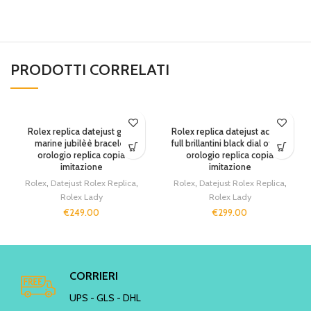
PRODOTTI CORRELATI
Rolex replica datejust grey
Rolex replica datejust acciaio
marine jubilèè bracelet
full brillantini black dial oyster
orologio replica copia
orologio replica copia
imitazione
imitazione
Rolex
,
Datejust Rolex Replica
,
Rolex
,
Datejust Rolex Replica
,
Rolex Lady
Rolex Lady
€
249.00
€
299.00
CORRIERI
UPS - GLS - DHL