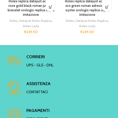
Rolex replica datejust acciaio
Rolex replica datejust acciaio
rose gold black roman jubilèè
oro green roman adresia dial
bracelet orologio replica copia
oyster orologio replica copia
imitazione
imitazione
Rolex
,
Datejust Rolex Replica
,
Rolex
,
Datejust Rolex Replica
,
Rolex Lady
Rolex Lady
€
249.00
€
249.00
CORRIERI
UPS - GLS - DHL
ASSISTENZA
CONTATTACI
PAGAMENTI