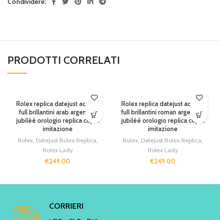
Condividere:
PRODOTTI CORRELATI
Rolex replica datejust acciaio
Rolex replica datejust acciaio
full brillantini arab argentèè
full brillantini roman argentèè
jubilèè orologio replica copia
jubilèè orologio replica copia
imitazione
imitazione
Rolex
,
Datejust Rolex Replica
,
Rolex
,
Datejust Rolex Replica
,
Rolex Lady
Rolex Lady
€
249.00
€
249.00
CORRIERI