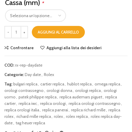
Cassa (mm)
*
AGGIUNGI AL CARRELLO
Confrontare
Aggiungi alla lista dei desideri
COD:
rx-rep-daydate
Categorie:
Day date
,
Rolex
Tag:
bulgari replica
,
cartier replica
,
hublot replica
,
omega replica
,
orologi contrassegno
,
orologi donna
,
orologi replica
,
orologi
uomo
,
patek philippe replica
,
replica audemars piguet
,
replica
cartier
,
replica iwc
,
replica orologi
,
replica orologi contrassegno
,
replica orologi italia
,
replica panerai
,
replica richard mille
,
replica
rolex
,
richard mille replica
,
rolex
,
rolex replica
,
rolex replica day-
date
,
tag heuer replica