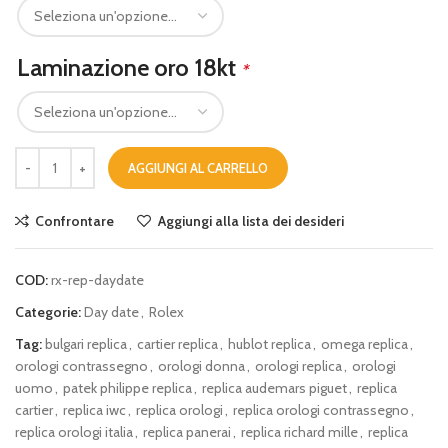
Laminazione oro 18kt
*
AGGIUNGI AL CARRELLO
Confrontare
Aggiungi alla lista dei desideri
COD:
rx-rep-daydate
Categorie:
Day date
,
Rolex
Tag:
bulgari replica
,
cartier replica
,
hublot replica
,
omega replica
,
orologi contrassegno
,
orologi donna
,
orologi replica
,
orologi
uomo
,
patek philippe replica
,
replica audemars piguet
,
replica
cartier
,
replica iwc
,
replica orologi
,
replica orologi contrassegno
,
replica orologi italia
,
replica panerai
,
replica richard mille
,
replica