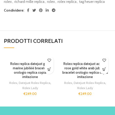
rolex
,
richard mille replica
,
rolex
,
rolex replica
,
tag heuer replica
Condividere:
PRODOTTI CORRELATI
Rolex replica datejust grey
Rolex replica datejust acciaio
marine jubilèè bracelet
rose gold white arab jubilèè
orologio replica copia
bracelet orologio replica copia
imitazione
imitazione
Rolex
,
Datejust Rolex Replica
,
Rolex
,
Datejust Rolex Replica
,
Rolex Lady
Rolex Lady
€
249.00
€
249.00