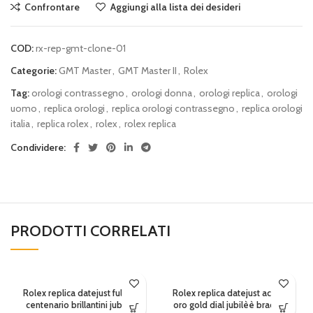
Confrontare
Aggiungi alla lista dei desideri
COD:
rx-rep-gmt-clone-01
Categorie:
GMT Master
,
GMT Master II
,
Rolex
Tag:
orologi contrassegno
,
orologi donna
,
orologi replica
,
orologi
uomo
,
replica orologi
,
replica orologi contrassegno
,
replica orologi
italia
,
replica rolex
,
rolex
,
rolex replica
Condividere:
PRODOTTI CORRELATI
Rolex replica datejust full oro
Rolex replica datejust acciaio
centenario brillantini jubilèè
oro gold dial jubilèè bracelet