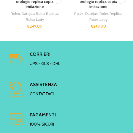
orologio replica copia
orologio replica copia
imitazione
imitazione
Rolex
,
Datejust Rolex Replica
,
Rolex
,
Datejust Rolex Replica
,
Rolex Lady
Rolex Lady
€
249.00
€
249.00
CORRIERI
UPS - GLS - DHL
ASSISTENZA
CONTATTACI
PAGAMENTI
100% SICURI