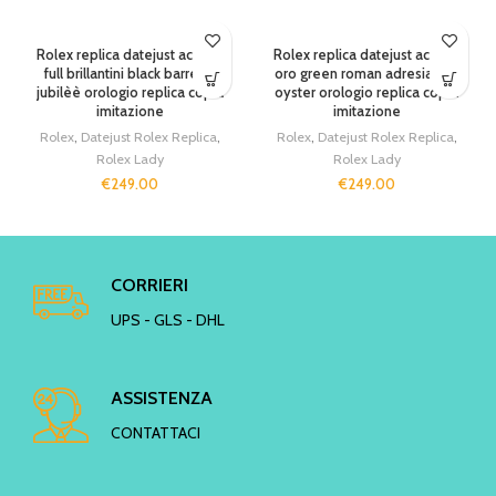
Rolex replica datejust acciaio
Rolex replica datejust acciaio
full brillantini black barrette
oro green roman adresia dial
jubilèè orologio replica copia
oyster orologio replica copia
imitazione
imitazione
Rolex
,
Datejust Rolex Replica
,
Rolex
,
Datejust Rolex Replica
,
Rolex Lady
Rolex Lady
€
249.00
€
249.00
CORRIERI
UPS - GLS - DHL
ASSISTENZA
CONTATTACI