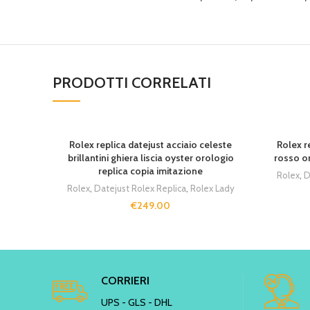
PRODOTTI CORRELATI
SOLD OUT
SOLD OU
Rolex replica datejust acciaio celeste
Rolex r
brillantini ghiera liscia oyster orologio
rosso or
replica copia imitazione
Rolex
,
D
Rolex
,
Datejust Rolex Replica
,
Rolex Lady
€
249.00
CORRIERI
UPS - GLS - DHL