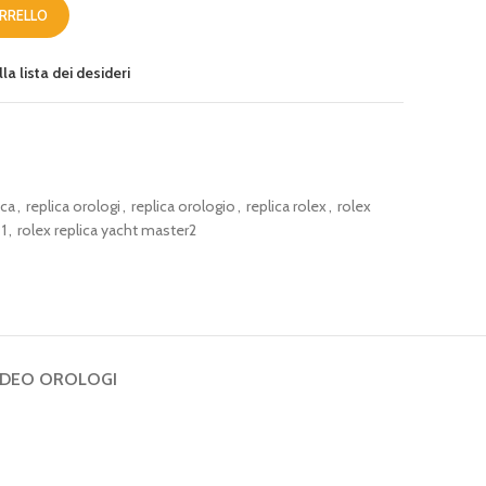
ARRELLO
la lista dei desideri
ica
,
replica orologi
,
replica orologio
,
replica rolex
,
rolex
 1
,
rolex replica yacht master2
IDEO OROLOGI