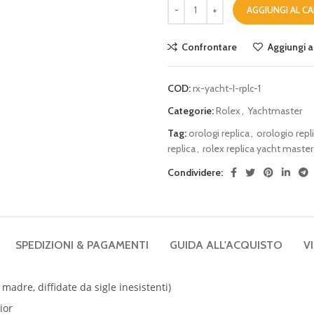
AGGIUNGI AL C
Confrontare
Aggiungi al
COD:
rx-yacht-I-rplc-1
Categorie:
Rolex
,
Yachtmaster
Tag:
orologi replica
,
orologio repl
replica
,
rolex replica yacht master
Condividere:
SPEDIZIONI & PAGAMENTI
GUIDA ALL'ACQUISTO
V
 madre, diffidate da sigle inesistenti)
ior