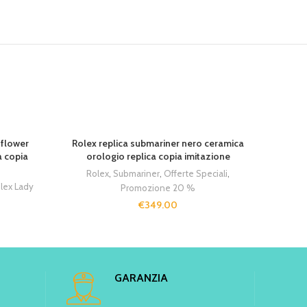
SOLD 
 flower
Rolex replica submariner nero ceramica
Rolex
a copia
orologio replica copia imitazione
verde 
Rolex
,
Submariner
,
Offerte Speciali
,
Rolex
lex Lady
Promozione 20 %
€
349.00
GARANZIA