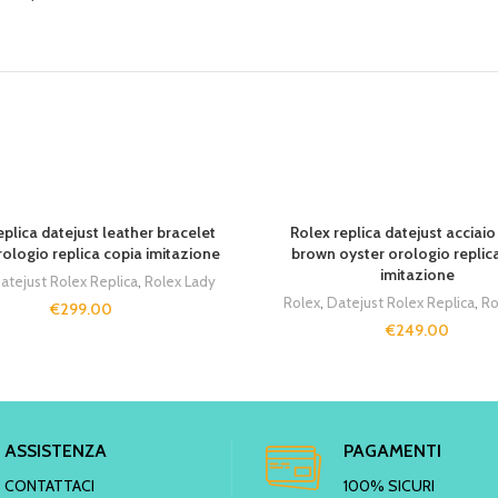
T
SOLD OUT
eplica datejust leather bracelet
Rolex replica datejust acciaio
ologio replica copia imitazione
brown oyster orologio replic
imitazione
atejust Rolex Replica
,
Rolex Lady
Rolex
,
Datejust Rolex Replica
,
Ro
€
299.00
€
249.00
ASSISTENZA
PAGAMENTI
CONTATTACI
100% SICURI