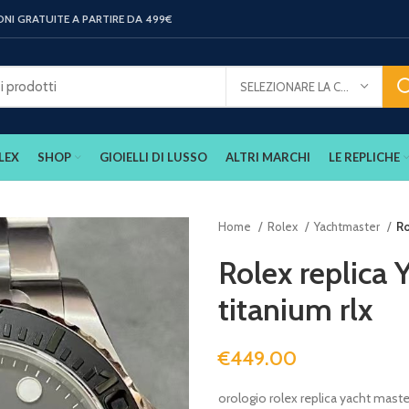
ONI GRATUITE A PARTIRE DA 499€
SELEZIONARE LA CATEGORIA
LEX
SHOP
GIOIELLI DI LUSSO
ALTRI MARCHI
LE REPLICHE
Home
Rolex
Yachtmaster
Ro
Rolex replica
titanium rlx
€
449.00
orologio rolex replica yacht master