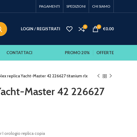
PAGAMENTI
SPEDIZIONI
CHI SIAMO
0
0
LOGIN / REGISTRATI
€
0.00
CONTATTACI
PROMO 20%
OFFERTE
lex replica Yacht-Master 42 226627 titanium rlx
 Yacht-Master 42 226627
 I orologio replica copia