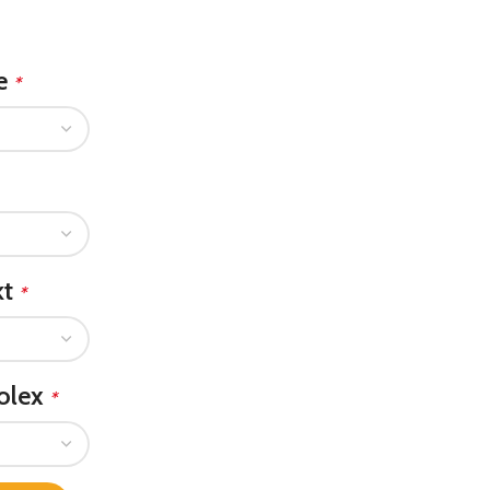
le
*
kt
*
olex
*