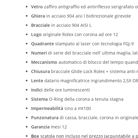
Vetro
zaffiro antigraffio ed antiriflesso serigrafato o
Ghiera
in acciaio 904 aisi l bidirezionale girevole
Bracciale
in acciaio 904 AISI L
Logo
originale Rolex con corona ad ore 12
Quadrante
stampato al laser con tecnologia FGJ-9
Numeri
di serie del bracciale nell’ ultima maglia, la
Meccanismo
automatico di blocco del tempo quando l
Chiusura
bracciale Glide-Lock Rolex + sistema anti-
Lente
datario magnificatrice ingrandimento 2,5X OR
Indici
delle ore luminescenti
Sistema
O-Ring della corona a tenuta stagna
Impermeabilità
sino a mt100
Punzonatura
di cassa, bracciale, corona in original
Garanzia
mesi 12
Box
scatola non incluso nel prezzo (acquistabile a p