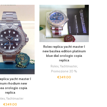
Rolex replica yacht master I
new basilea edition platinum
blue dial orologio copia
replica
Rolex
,
Yachtmaster
,
Promozione 20 %
€
349.00
eplica yacht master I
inum rhodium new
lea orologio copia
replica
lex
,
Yachtmaster
€
349.00