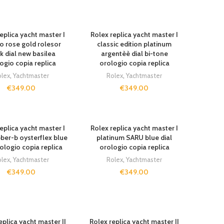
eplica yacht master I
Rolex replica yacht master I
io rose gold rolesor
classic edition platinum
k dial new basilea
argentèè dial bi-tone
ogio copia replica
orologio copia replica
lex
,
Yachtmaster
Rolex
,
Yachtmaster
€
349.00
€
349.00
UT
SOLD OUT
eplica yacht master I
Rolex replica yacht master I
bber-b oysterflex blue
platinum SARU blue dial
rologio copia replica
orologio copia replica
lex
,
Yachtmaster
Rolex
,
Yachtmaster
€
349.00
€
349.00
eplica yacht master II
Rolex replica yacht master II