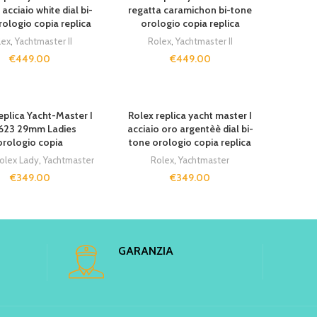
 acciaio white dial bi-
regatta caramichon bi-tone
rologio copia replica
orologio copia replica
lex
,
Yachtmaster II
Rolex
,
Yachtmaster II
€
449.00
€
449.00
UT
SOLD OUT
eplica Yacht-Master I
Rolex replica yacht master I
623 29mm Ladies
acciaio oro argentèè dial bi-
orologio copia
tone orologio copia replica
olex Lady
,
Yachtmaster
Rolex
,
Yachtmaster
€
349.00
€
349.00
GARANZIA