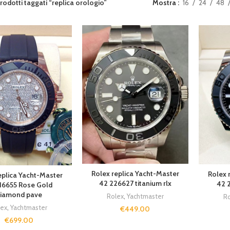
rodotti taggati “replica orologio”
Mostra
16
24
48
Rolex replica Yacht-Master
Rolex 
eplica Yacht-Master
42 226627 titanium rlx
42 
16655 Rose Gold
iamond pave
Rolex
,
Yachtmaster
Ro
lex
,
Yachtmaster
€
449.00
€
699.00