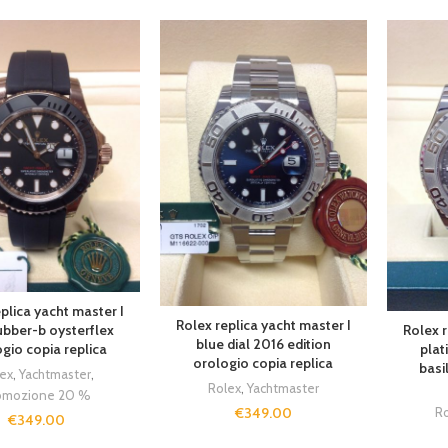
plica yacht master I
Rolex replica yacht master I
Rolex r
rubber-b oysterflex
blue dial 2016 edition
plat
gio copia replica
orologio copia replica
basi
ex
,
Yachtmaster
,
Rolex
,
Yachtmaster
omozione 20 %
Ro
€
349.00
€
349.00