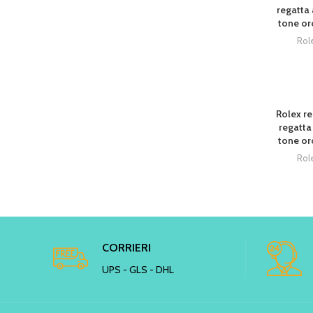
regatta 
tone or
Rol
Rolex re
regatta
tone or
Rol
CORRIERI
UPS - GLS - DHL