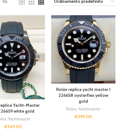
96
Rolex replica yacht master I
226658 oysterflex yellow
gold
replica Yacht-Master
Rolex
,
Yachtmaster
226659 white gold
€
399.00
lex
,
Yachtmaster
€
349.00