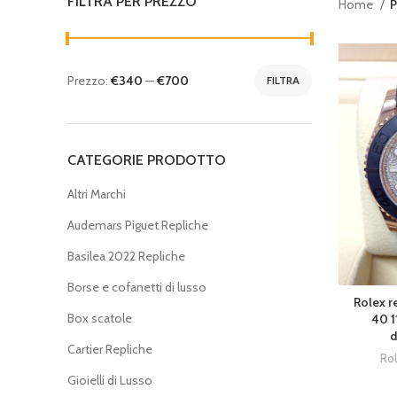
FILTRA PER PREZZO
Home
P
Prezzo:
€340
—
€700
FILTRA
CATEGORIE PRODOTTO
Altri Marchi
Audemars Piguet Repliche
Basilea 2022 Repliche
Borse e cofanetti di lusso
Rolex r
Box scatole
40 1
d
Cartier Repliche
Ro
Gioielli di Lusso