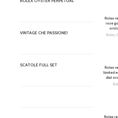
ROLEX OYSTER PERPETUAL
Rolex re
rose go
orolo
VINTAGE CHE PASSIONE!
Rolex
,
SCATOLE FULL SET
Rolex re
limited e
dial or
Ro
Rolex re