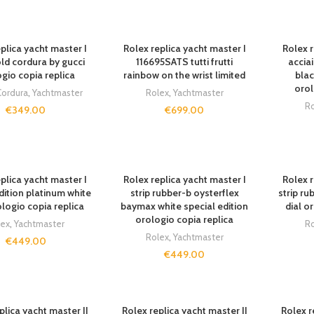
plica yacht master I
Rolex replica yacht master I
Rolex r
ld cordura by gucci
116695SATS tutti frutti
accia
gio copia replica
rainbow on the wrist limited
blac
orol
Cordura
,
Yachtmaster
Rolex
,
Yachtmaster
Ro
€
349.00
€
699.00
SOLD O
plica yacht master I
Rolex replica yacht master I
Rolex r
dition platinum white
strip rubber-b oysterflex
strip ru
ologio copia replica
baymax white special edition
dial o
orologio copia replica
lex
,
Yachtmaster
Ro
Rolex
,
Yachtmaster
€
449.00
€
449.00
plica yacht master II
Rolex replica yacht master II
Rolex r