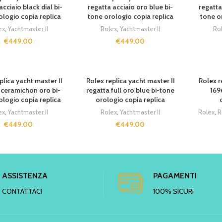
acciaio black dial bi-
regatta acciaio oro blue bi-
regatta
ologio copia replica
tone orologio copia replica
tone o
ex
,
Yachtmaster II
Rolex
,
Yachtmaster II
Ro
€
449.00
€
449.00
SOLD O
plica yacht master II
Rolex replica yacht master II
Rolex r
 ceramichon oro bi-
regatta full oro blue bi-tone
169
ologio copia replica
orologio copia replica
ex
,
Yachtmaster II
Rolex
,
Yachtmaster II
Rolex
,
R
€
449.00
€
449.00
ASSISTENZA
PAGAMENTI
CONTATTACI
100% SICURI