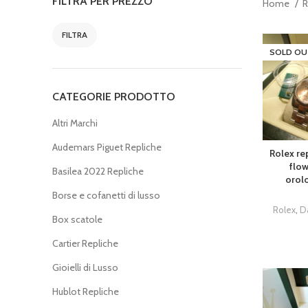
FILTRA PER PREZZO
Home
R
FILTRA
SOLD OU
CATEGORIE PRODOTTO
Altri Marchi
Audemars Piguet Repliche
Rolex rep
flow
Basilea 2022 Repliche
orolo
Borse e cofanetti di lusso
Rolex
,
D
Box scatole
Cartier Repliche
Gioielli di Lusso
Hublot Repliche