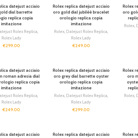
lica datejust acciaio
Rolex replica datejust acciaio
Rolex re
old dial barrette
oro gold dial jubilèè bracelet
oro gold
gio replica copia
orologio replica copia
repli
imitazione
imitazione
Rolex
,
D
atejust Rolex Replica
,
Rolex
,
Datejust Rolex Replica
,
Rolex Lady
Rolex Lady
€
299.00
€
249.00
lica datejust acciaio
Rolex replica datejust acciaio
Rolex re
n roman adresia dial
oro grey dial barrette oyster
oro m
rologio replica copia
orologio replica copia
oyste
imitazione
imitazione
repli
atejust Rolex Replica
,
Rolex
,
Datejust Rolex Replica
,
Rolex
,
D
Rolex Lady
Rolex Lady
€
249.00
€
299.00
lica datejust acciaio
Rolex replica datejust acciaio
Rolex re