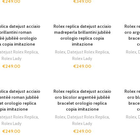
€
249.00
€
349.00
lica datejust acciaio
Rolex replica datejust acciaio
Rolex re
 brillantini roman
madreperla brillantini jubilèè
oro arg
èè jubilèè orologio
orologio replica copia
brace
a copia imitazione
imitazione
c
atejust Rolex Replica
,
Rolex
,
Datejust Rolex Replica
,
Rolex
,
D
Rolex Lady
Rolex Lady
€
249.00
€
249.00
lica datejust acciaio
Rolex replica datejust acciaio
Rolex re
entèè roman jubilèè
oro bicolor argentèè jubilèè
oro bl
et orologio replica
bracelet orologio replica
brace
pia imitazione
copia imitazione
c
atejust Rolex Replica
,
Rolex
,
Datejust Rolex Replica
,
Rolex
,
D
Rolex Lady
Rolex Lady
€
249.00
€
249.00