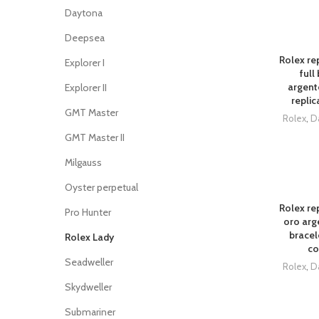
Daytona
Deepsea
Rolex rep
Explorer I
full
argent
Explorer II
replic
GMT Master
Rolex
,
D
GMT Master II
Milgauss
Oyster perpetual
Rolex rep
Pro Hunter
oro arg
bracel
Rolex Lady
co
Seadweller
Rolex
,
D
Skydweller
Submariner