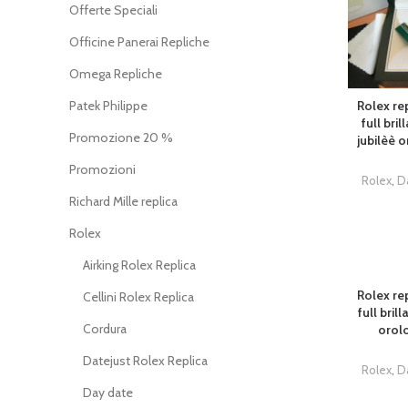
Offerte Speciali
Officine Panerai Repliche
Omega Repliche
Patek Philippe
Rolex rep
full bri
Promozione 20 %
jubilèè o
Promozioni
Rolex
,
D
Richard Mille replica
Rolex
Airking Rolex Replica
Rolex rep
Cellini Rolex Replica
full bril
Cordura
orolo
Datejust Rolex Replica
Rolex
,
D
Day date