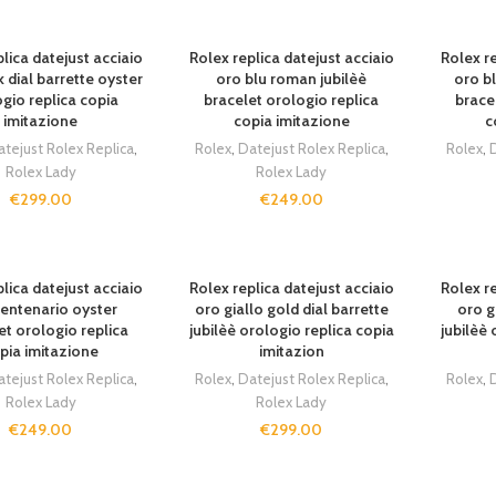
lica datejust acciaio
Rolex replica datejust acciaio
Rolex re
 dial barrette oyster
oro blu roman jubilèè
oro bl
gio replica copia
bracelet orologio replica
brace
imitazione
copia imitazione
c
atejust Rolex Replica
,
Rolex
,
Datejust Rolex Replica
,
Rolex
,
D
Rolex Lady
Rolex Lady
€
299.00
€
249.00
lica datejust acciaio
Rolex replica datejust acciaio
Rolex re
centenario oyster
oro giallo gold dial barrette
oro g
et orologio replica
jubilèè orologio replica copia
jubilèè 
pia imitazione
imitazion
atejust Rolex Replica
,
Rolex
,
Datejust Rolex Replica
,
Rolex
,
D
Rolex Lady
Rolex Lady
€
249.00
€
299.00