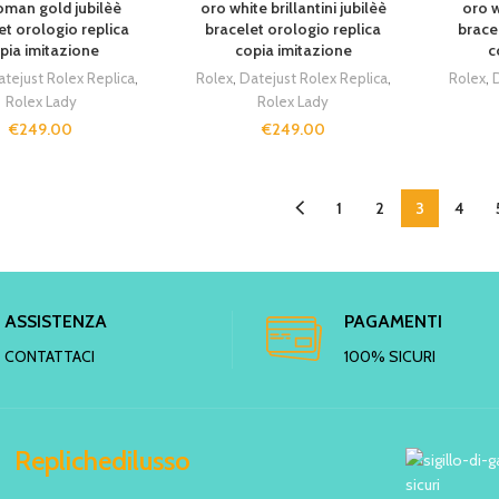
oman gold jubilèè
oro white brillantini jubilèè
oro w
et orologio replica
bracelet orologio replica
brace
pia imitazione
copia imitazione
c
atejust Rolex Replica
,
Rolex
,
Datejust Rolex Replica
,
Rolex
,
D
Rolex Lady
Rolex Lady
€
249.00
€
249.00
1
2
3
4
ASSISTENZA
PAGAMENTI
CONTATTACI
100% SICURI
Replichedilusso