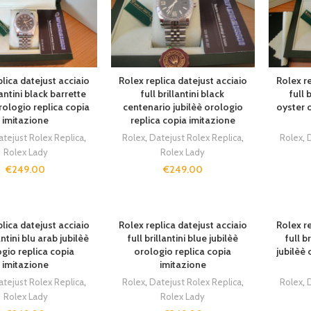
lica datejust acciaio
Rolex replica datejust acciaio
Rolex re
llantini black barrette
full brillantini black
full 
rologio replica copia
centenario jubilèè orologio
oyster 
imitazione
replica copia imitazione
atejust Rolex Replica
,
Rolex
,
Datejust Rolex Replica
,
Rolex
,
D
Rolex Lady
Rolex Lady
€
249.00
€
249.00
lica datejust acciaio
Rolex replica datejust acciaio
Rolex re
lantini blu arab jubilèè
full brillantini blue jubilèè
full b
gio replica copia
orologio replica copia
jubilèè 
imitazione
imitazione
atejust Rolex Replica
,
Rolex
,
Datejust Rolex Replica
,
Rolex
,
D
Rolex Lady
Rolex Lady