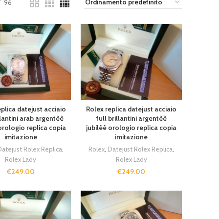
96
plica datejust acciaio
Rolex replica datejust acciaio
illantini arab argentèè
full brillantini argentèè
orologio replica copia
jubilèè orologio replica copia
imitazione
imitazione
atejust Rolex Replica
,
Rolex
,
Datejust Rolex Replica
,
Rolex Lady
Rolex Lady
€
249.00
€
249.00