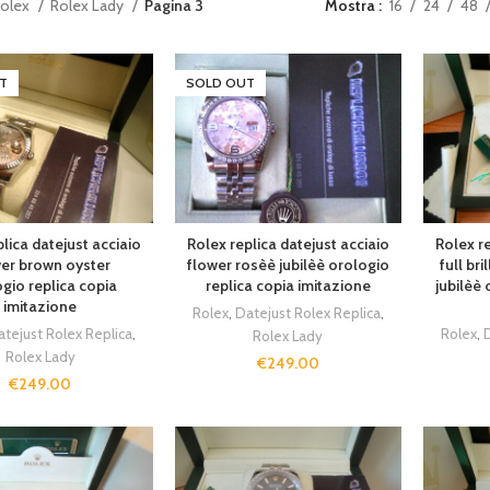
olex
Rolex Lady
Pagina 3
Mostra
16
24
48
T
SOLD OUT
lica datejust acciaio
Rolex replica datejust acciaio
Rolex re
er brown oyster
flower rosèè jubilèè orologio
full br
gio replica copia
replica copia imitazione
jubilèè 
imitazione
Rolex
,
Datejust Rolex Replica
,
atejust Rolex Replica
,
Rolex
,
D
Rolex Lady
Rolex Lady
€
249.00
€
249.00