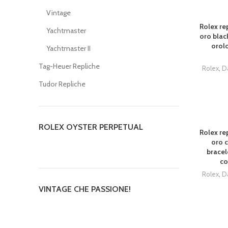
Vintage
Rolex rep
Yachtmaster
oro black
orolo
Yachtmaster II
Tag-Heuer Repliche
Rolex
,
D
Tudor Repliche
ROLEX OYSTER PERPETUAL
Rolex rep
oro 
bracel
co
Rolex
,
D
VINTAGE CHE PASSIONE!