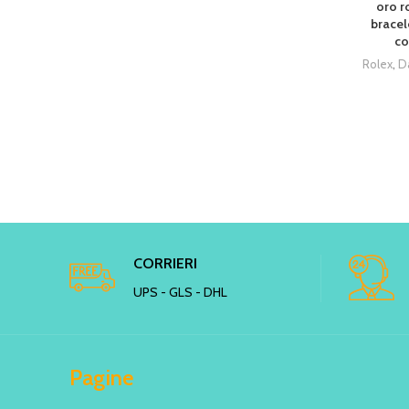
oro r
bracel
co
Rolex
,
D
CORRIERI
UPS - GLS - DHL
Pagine