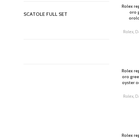
Rolex rep
oro g
SCATOLE FULL SET
orolo
Rolex
,
D
Rolex rep
oro gree
oyster o
Rolex
,
D
Rolex rep