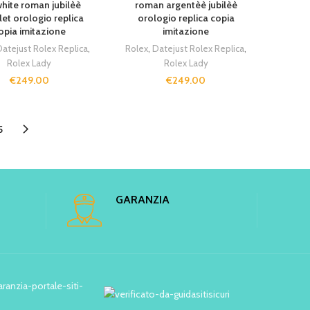
hite roman jubilèè
roman argentèè jubilèè
let orologio replica
orologio replica copia
opia imitazione
imitazione
atejust Rolex Replica
,
Rolex
,
Datejust Rolex Replica
,
Rolex Lady
Rolex Lady
€
249.00
€
249.00
5
GARANZIA