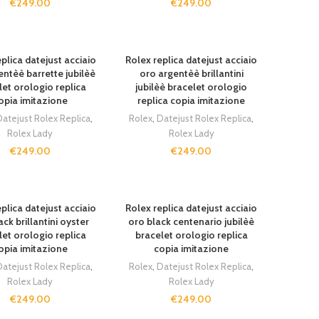
€
249.00
€
249.00
plica datejust acciaio
Rolex replica datejust acciaio
entèè barrette jubilèè
oro argentèè brillantini
let orologio replica
jubilèè bracelet orologio
opia imitazione
replica copia imitazione
atejust Rolex Replica
,
Rolex
,
Datejust Rolex Replica
,
Rolex Lady
Rolex Lady
€
249.00
€
249.00
plica datejust acciaio
Rolex replica datejust acciaio
ack brillantini oyster
oro black centenario jubilèè
let orologio replica
bracelet orologio replica
opia imitazione
copia imitazione
atejust Rolex Replica
,
Rolex
,
Datejust Rolex Replica
,
Rolex Lady
Rolex Lady
€
249.00
€
249.00