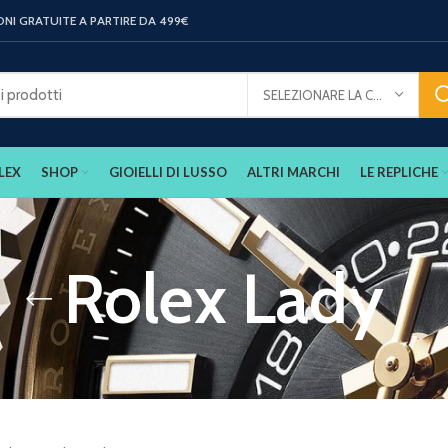
ONI GRATUITE A PARTIRE DA 499€
SELEZIONARE LA CATEGORIA
LEX
SHOP
GIOIELLI DI LUSSO
ALTRI MARCHI
LE REPLICHE
Rolex Lady